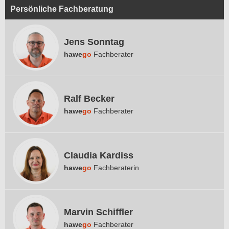
Persönliche Fachberatung
Jens Sonntag
hawe
go
Fachberater
Ralf Becker
hawe
go
Fachberater
Claudia Kardiss
hawe
go
Fachberaterin
Marvin Schiffler
hawe
go
Fachberater