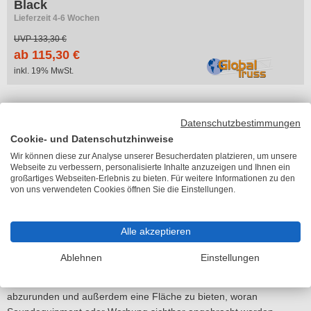
Black
Lieferzeit 4-6 Wochen
UVP
133,30 €
ab 115,30 €
inkl. 19% MwSt.
Seite 1 von 1
Datenschutzbestimmungen
Cookie- und Datenschutzhinweise
Wir können diese zur Analyse unserer Besucherdaten platzieren, um unsere
Hochwertige Bühnenbauten und
Webseite zu verbessern, personalisierte Inhalte anzuzeigen und Ihnen ein
Traversensysteme von Global Truss
großartiges Webseiten-Erlebnis zu bieten. Für weitere Informationen zu den
von uns verwendeten Cookies öffnen Sie die Einstellungen.
Hochwertige Bühnenbauten sind ein unverzichtbares Element auf
großen Veranstaltungen, ob in Messehallen, auf Konzerten oder
Alle akzeptieren
Festivals. Unter anderem produziert Global Truss seit vielen Jahren
innovative Eventtechniken und ermöglicht so die Konzeption
Ablehnen
Einstellungen
komplexer Bühnenbauten. Neben den Podesten entwickelt der
renommierte Hersteller ebenfalls Traversen, um das Bühnenbild
abzurunden und außerdem eine Fläche zu bieten, woran