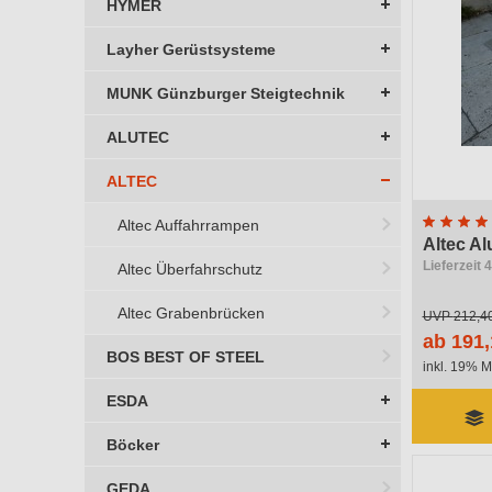
HYMER
Höhe
Layher Gerüstsysteme
MUNK Günzburger Steigtechnik
ALUTEC
ALTEC
Altec Auffahrrampen
Altec A
Lieferzeit
Altec Überfahrschutz
Altec Grabenbrücken
UVP
212,4
ab 191,
BOS BEST OF STEEL
inkl. 19% M
ESDA
Böcker
GEDA