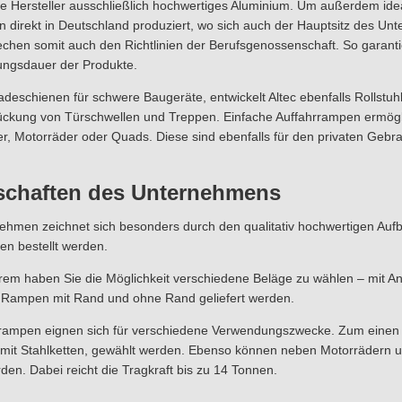
e Hersteller ausschließlich hochwertiges Aluminium. Um außerdem ide
en direkt in Deutschland produziert, wo sich auch der Hauptsitz des U
chen somit auch den Richtlinien der Berufsgenossenschaft. So garanti
ungsdauer der Produkte.
deschienen für schwere Baugeräte, entwickelt Altec ebenfalls Rollstuh
ückung von Türschwellen und Treppen. Einfache Auffahrrampen ermögl
 Motorräder oder Quads. Diese sind ebenfalls für den privaten Gebrau
schaften des Unternehmens
ehmen zeichnet sich besonders durch den qualitativ hochwertigen Auf
n bestellt werden.
rem haben Sie die Möglichkeit verschiedene Beläge zu wählen – mit A
 Rampen mit Rand und ohne Rand geliefert werden.
rrampen eignen sich für verschiedene Verwendungszwecke. Zum einen k
mit Stahlketten, gewählt werden. Ebenso können neben Motorrädern 
den. Dabei reicht die Tragkraft bis zu 14 Tonnen.