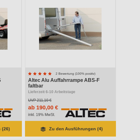
2 Bewertung (100% positiv)
S
Altec Alu Auffahrrampe ABS-F
faltbar
Lieferzeit 6-10 Arbeitstage
UVP
211,10 €
ab 190,00 €
inkl. 19% MwSt.
 (26)
Zu den Ausführungen (4)