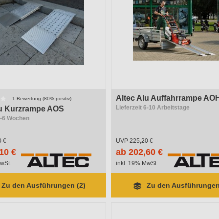
Höhendifferenz
Altec Alu Auffahrrampe AO
1 Bewertung (80% positiv)
Lieferzeit 6-10 Arbeitstage
lu Kurzrampe AOS
 4-6 Wochen
0 €
UVP
225,20 €
10 €
ab 202,60 €
wSt.
inkl. 19% MwSt.
Zu den Ausführungen (2)
Zu den Ausführungen