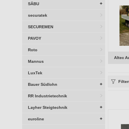
SÄBU
securatek
SECUREMEN
PAVOY
Roto
Altec A
Mannus
LuxTek
Filte
Bauer Südlohn
RR Industrietechnik
Herstelle
Layher Steigtechnik
Bauteil
euroline
Verwend