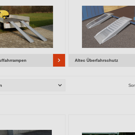
uffahrrampen
Altec Überfahrschutz
rn
Sor
r
Material
System / Typ
ungszweck
Länge