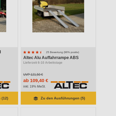
Tragkraft
H
25 Bewertung (96% positiv)
Altec Alu Auffahrrampe ABS
Lieferzeit 6-10 Arbeitstage
UVP
121,50 €
ab 109,40 €
inkl. 19% MwSt.
 (12)
Zu den Ausführungen (5)