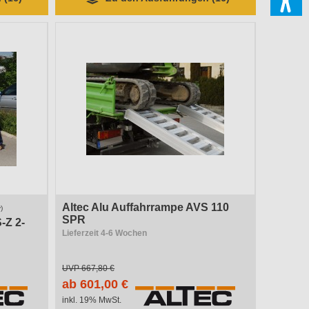
Altec Alu Auffahrrampe AVS 110
)
SPR
-Z 2-
Lieferzeit 4-6 Wochen
UVP
667,80 €
ab 601,00 €
inkl. 19% MwSt.