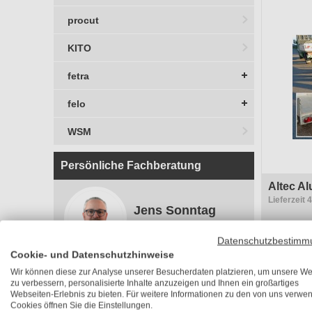
procut
KITO
fetra
felo
WSM
Persönliche Fachberatung
Altec A
Lieferzeit
Jens Sonntag
hawe
go
Fachberater
Datenschutzbestimm
UVP
529,6
Cookie- und Datenschutzhinweise
ab 476,
Wir können diese zur Analyse unserer Besucherdaten platzieren, um unsere We
inkl. 19% M
zu verbessern, personalisierte Inhalte anzuzeigen und Ihnen ein großartiges
Ralf Becker
Webseiten-Erlebnis zu bieten. Für weitere Informationen zu den von uns verwe
hawe
go
Fachberater
Cookies öffnen Sie die Einstellungen.