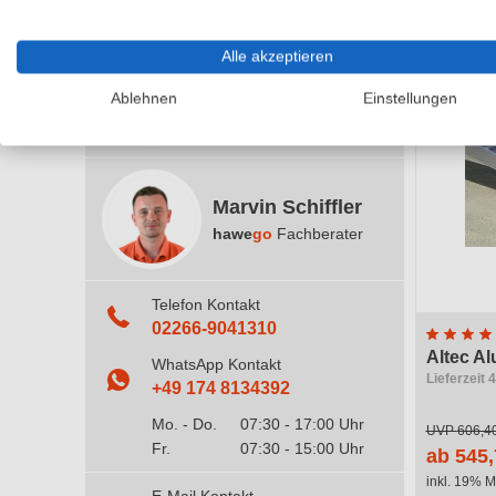
Alle akzeptieren
Claudia Kardiss
Ablehnen
Einstellungen
hawe
go
Fachberaterin
Marvin Schiffler
hawe
go
Fachberater
Telefon Kontakt
02266-9041310
Altec A
WhatsApp Kontakt
Lieferzeit
+49 174 8134392
Mo. - Do.
07:30 - 17:00 Uhr
UVP
606,4
Fr.
07:30 - 15:00 Uhr
ab 545,
inkl. 19% M