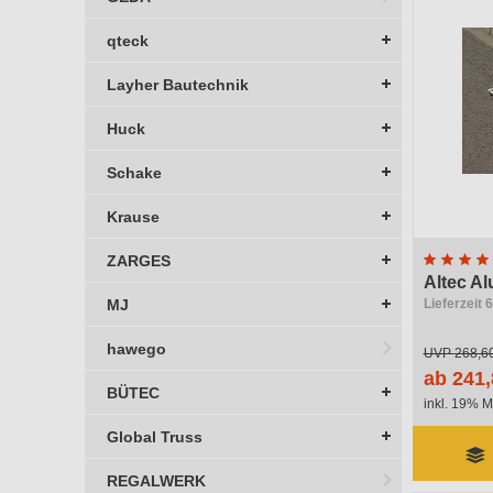
qteck
Layher Bautechnik
Huck
Schake
Krause
ZARGES
Altec A
MJ
Lieferzeit 
hawego
UVP
268,6
ab 241,
BÜTEC
inkl. 19% M
Global Truss
REGALWERK