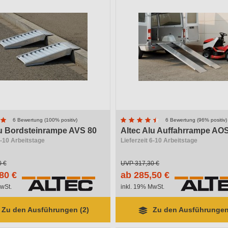
6 Bewertung (100% positiv)
6 Bewertung (96% positiv)
lu Bordsteinrampe AVS 80
Altec Alu Auffahrrampe AO
6-10 Arbeitstage
Lieferzeit 6-10 Arbeitstage
0 €
UVP
317,30 €
80 €
ab 285,50 €
wSt.
inkl. 19% MwSt.
Zu den Ausführungen (2)
Zu den Ausführungen