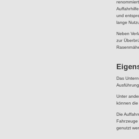
renommiert
Auffahrhilf
und entspre
lange Nutz
Neben Verla
zur Überbr
Rasenmäher,
Eigen
Das Untern
Ausführunge
Unter ande
können die
Die Auffah
Fahrzeuge 
genutzt wer