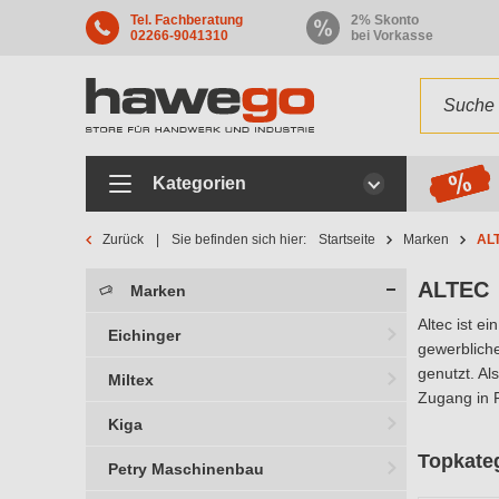
Tel. Fachberatung
2% Skonto
02266-9041310
bei Vorkasse
Kategorien
Zurück
Sie befinden sich hier:
Startseite
Marken
AL
ALTEC
Marken
Altec ist e
Eichinger
gewerblich
genutzt. Al
Miltex
Zugang in 
Kiga
Topkate
Petry Maschinenbau