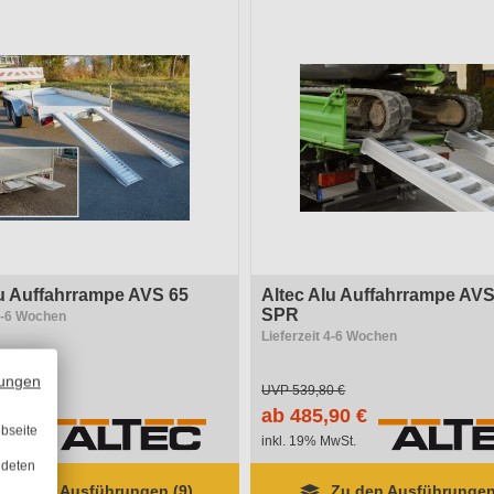
lu Auffahrrampe AVS 65
Altec Alu Auffahrrampe AVS
SPR
 4-6 Wochen
Lieferzeit 4-6 Wochen
ungen
0 €
UVP
539,80 €
60 €
ab 485,90 €
bseite
wSt.
inkl. 19% MwSt.
ndeten
Zu den Ausführungen (9)
Zu den Ausführungen