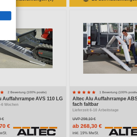
2 Bewertung (100% positiv)
1 Bewertung (100% positiv
lu Auffahrrampe AVS 110 LG
Altec Alu Auffahrrampe ABS
fach faltbar
 4-6 Wochen
Lieferzeit 6-10 Arbeitstage
0 €
UVP
298,10 €
70 €
ab 268,30 €
wSt.
inkl. 19% MwSt.