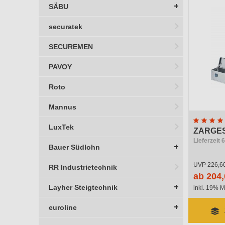
SÄBU
securatek
SECUREMEN
PAVOY
Roto
Mannus
LuxTek
ZARGES
Lieferzeit 
Bauer Südlohn
UVP
226,6
RR Industrietechnik
ab 204,
Layher Steigtechnik
inkl. 19% M
euroline