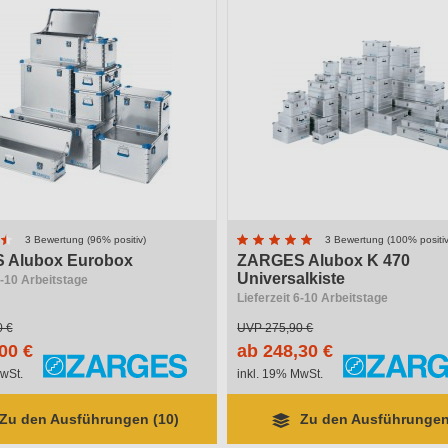
3 Bewertung (96% positiv)
3 Bewertung (100% positiv
 Alubox Eurobox
ZARGES Alubox K 470
Universalkiste
6-10 Arbeitstage
Lieferzeit 6-10 Arbeitstage
0 €
UVP
275,90 €
00 €
ab 248,30 €
wSt.
inkl. 19% MwSt.
Zu den Ausführungen (10)
Zu den Ausführungen