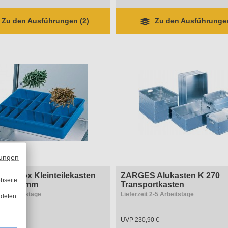
Zu den Ausführungen (2)
Zu den Ausführungen
ungen
Alubox Kleinteilekasten
ZARGES Alukasten K 270
bseite
30 x 60 mm
Transportkasten
2-5 Arbeitstage
Lieferzeit 2-5 Arbeitstage
ndeten
€
UVP
230,90 €