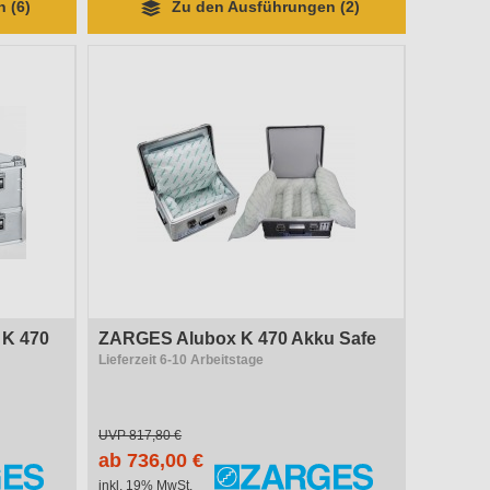
 (6)
Zu den Ausführungen (2)
 K 470
ZARGES Alubox K 470 Akku Safe
Lieferzeit 6-10 Arbeitstage
UVP
817,80 €
ab 736,00 €
inkl. 19% MwSt.