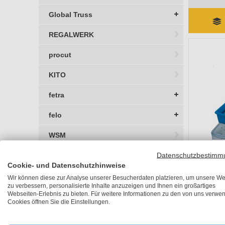
Global Truss
REGALWERK
procut
KITO
fetra
felo
WSM
Datenschutzbestimm
Persönliche Fachberatung
Cookie- und Datenschutzhinweise
ZARGES 
Wir können diese zur Analyse unserer Besucherdaten platzieren, um unsere We
430 x 3
zu verbessern, personalisierte Inhalte anzuzeigen und Ihnen ein großartiges
Jens Sonntag
Lieferzeit 
Webseiten-Erlebnis zu bieten. Für weitere Informationen zu den von uns verwe
Cookies öffnen Sie die Einstellungen.
hawe
go
Fachberater
UVP
55,40 