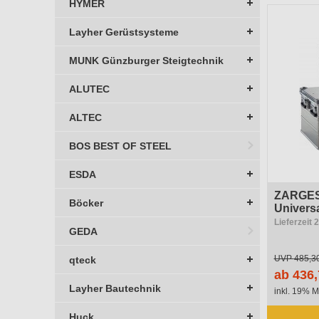
HYMER
Layher Gerüstsysteme
MUNK Günzburger Steigtechnik
ALUTEC
ALTEC
BOS BEST OF STEEL
ESDA
ZARGES 
Böcker
Universa
Lieferzeit 
GEDA
UVP
485,3
qteck
ab 436,
Layher Bautechnik
inkl. 19% M
Huck