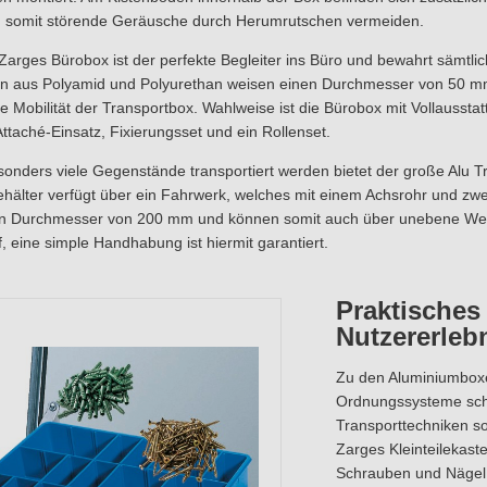
d somit störende Geräusche durch Herumrutschen vermeiden.
Zarges Bürobox ist der perfekte Begleiter ins Büro und bewahrt sämtlic
en aus Polyamid und Polyurethan weisen einen Durchmesser von 50 mm 
e Mobilität der Transportbox. Wahlweise ist die Bürobox mit Vollausstat
Attaché-Einsatz, Fixierungsset und ein Rollenset.
nders viele Gegenstände transportiert werden bietet der große Alu T
hälter verfügt über ein Fahrwerk, welches mit einem Achsrohr und zwei
n Durchmesser von 200 mm und können somit auch über unebene Wege 
f, eine simple Handhabung ist hiermit garantiert.
Praktisches 
Nutzererleb
Zu den Aluminiumboxe
Ordnungssysteme sch
Transporttechniken so
Zarges Kleinteilekasten
Schrauben und Nägel u