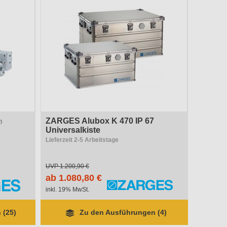
ZARGES Alubox K 470 IP 67
)
Universalkiste
Lieferzeit 2-5 Arbeitstage
UVP
1.200,90 €
ab 1.080,80 €
inkl. 19% MwSt.
 (25)
Zu den Ausführungen (4)