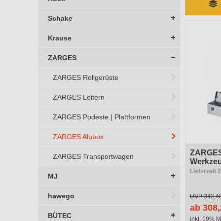
Schake
Krause
ZARGES
ZARGES Rollgerüste
ZARGES Leitern
ZARGES Podeste | Plattformen
ZARGES Alubox
ZARGES
ZARGES Transportwagen
Werkzeu
Lieferzeit 
MJ
hawego
UVP
342,4
ab 308,
BÜTEC
inkl. 19% M