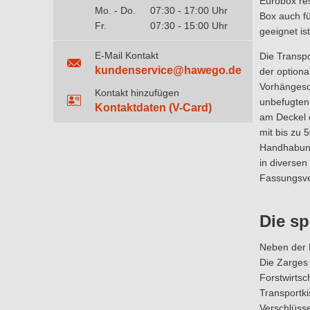
Eurobox res
Mo. - Do.
07:30 - 17:00 Uhr
Box auch fü
Fr.
07:30 - 15:00 Uhr
geeignet ist
E-Mail Kontakt
Die Transpo
kundenservice@hawego.de
der optiona
Vorhängesch
Kontakt hinzufügen
unbefugten 
Kontaktdaten (V-Card)
am Deckel o
mit bis zu
Handhabung
in diversen
Fassungsve
Die sp
Neben der E
Die Zarges 
Forstwirtsc
Transportki
Verschlüsse