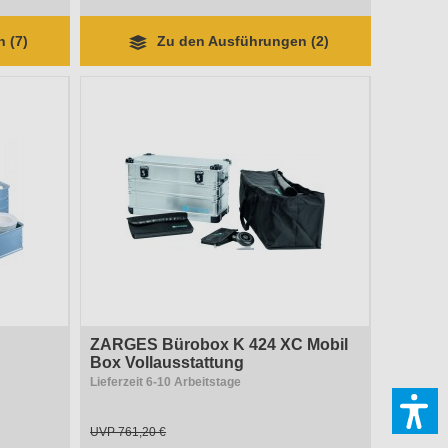
 (7)
Zu den Ausführungen (2)
ZARGES Bürobox K 424 XC Mobil
Box Vollausstattung
Lieferzeit 6-10 Arbeitstage
UVP
761,20 €