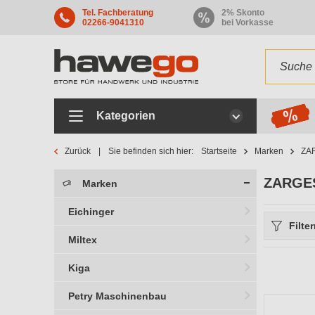
Tel. Fachberatung
2% Skonto
02266-9041310
bei Vorkasse
Kategorien
Zurück
Sie befinden sich hier:
Startseite
Marken
ZA
ZARGES
Marken
Eichinger
Filte
Miltex
Herstelle
Kiga
Petry Maschinenbau
Breite