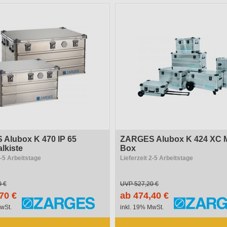
Alubox K 470 IP 65
ZARGES Alubox K 424 XC M
lkiste
Box
2-5 Arbeitstage
Lieferzeit 2-5 Arbeitstage
0 €
UVP
527,20 €
70 €
ab 474,40 €
wSt.
inkl. 19% MwSt.