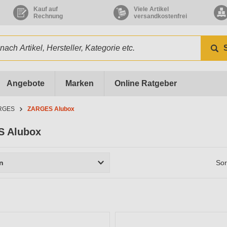
Kauf auf
Viele Artikel
Rechnung
versandkostenfrei
Angebote
Marken
Online Ratgeber
RGES
ZARGES Alubox
 Alubox
rn
Sor
r
Material
Höhe