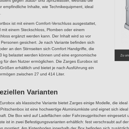
istent gegen Staub- und Spritzwasser, weshalb die
r empfindliche Inhalte, wie Technikequipment, ideal
.
rtbox ist mit einem Comfort-Verschluss ausgestattet,
l mit einem Steckschloss, Plomben oder einem
loss ergänzt werden kann. Der Inhalt wird so vor
Personen gesichert. Je nach Variante befinden sich
der an den Stirnseiten sich Comfort Handgriffe, die
 50 kg belastet werden können und eine ergonomische
Zu un
 für den Nutzer ermöglichen. Die Zarges Eurobox ist
 Größen erhältlich und bietet je nach Ausführung ein
rmögen zwischen 27 und 414 Liter.
eziellen Varianten
urobox als klassische Variante bietet Zarges einige Modelle, die ide
Pritschenbox ist eine hochwertige Aluminiumkiste und eignet sich ide
haft. Die Box wird auf Ladeflächen oder Fahrzeugpritschen eingesetzt u
ste ist in zwei Befestigungsvarianten erhältlich: fest verschraubt auf de
n montiert. Am Kistenboden innerhalb der Box befinden sich zusätzlic