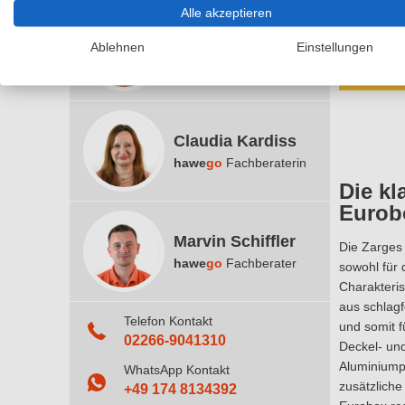
52,70 €
Alle akzeptieren
inkl. 19% M
Ralf Becker
Ablehnen
Einstellungen
hawe
go
Fachberater
Claudia Kardiss
hawe
go
Fachberaterin
Die kl
Eurob
Marvin Schiffler
Die Zarges 
hawe
go
Fachberater
sowohl für 
Charakteris
aus schlagf
Telefon Kontakt
und somit f
02266-9041310
Deckel- un
Aluminiumpr
WhatsApp Kontakt
zusätzliche
+49 174 8134392