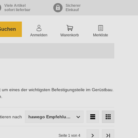
Viele Artikel
Sicherer
sofort lieferbar
Einkauf
Suchen
Anmelden
Warenkorb
Merkliste
t um eines der wichtigsten Befestigungsteile im Gerüstbau.
n.
tieren nach
hawego Empfehlung
Qualitätsstufe
Seite 1 von 4