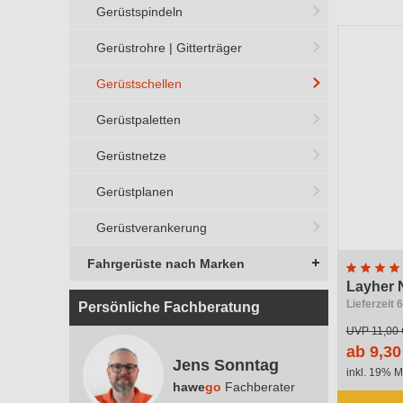
Gerüstspindeln
System /
Gerüstrohre | Gitterträger
Gerüstschellen
Gerüstpaletten
Gerüstnetze
Gerüstplanen
Gerüstverankerung
Fahrgerüste nach Marken
Layher 
Lieferzeit 
Persönliche Fachberatung
UVP
11,00 
ab 9,30
Jens Sonntag
inkl. 19% M
hawe
go
Fachberater