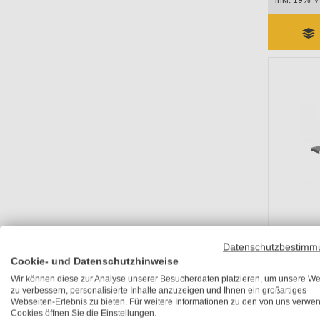
inkl. 19% M
Datenschutzbestimm
Cookie- und Datenschutzhinweise
Layher 
Kästch
Wir können diese zur Analyse unserer Besucherdaten platzieren, um unsere We
zu verbessern, personalisierte Inhalte anzuzeigen und Ihnen ein großartiges
Lieferzeit 
UVP
25,40 
Webseiten-Erlebnis zu bieten. Für weitere Informationen zu den von uns verwe
21,50 €
Cookies öffnen Sie die Einstellungen.