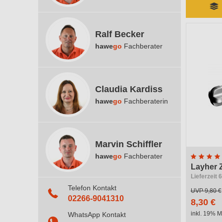
Ralf Becker
hawe
go
Fachberater
Claudia Kardiss
hawe
go
Fachberaterin
Marvin Schiffler
hawe
go
Fachberater
Layher 
Lieferzeit 
Telefon Kontakt
UVP
9,80 €
02266-9041310
8,30 €
inkl. 19% M
WhatsApp Kontakt