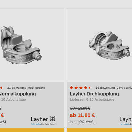
 Typ
Bauteil
21 Bewertung (95% positiv)
16 Bewertung (98% positiv
Normalkupplung
Layher Drehkupplung
6-10 Arbeitstage
Lieferzeit 6-10 Arbeitstage
€
UVP
13,90 €
 €
ab 11,80 €
wSt.
inkl. 19% MwSt.