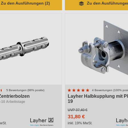
Zu den Ausführungen (2)
Zu den Ausführungen
5 Bewertungen (98% positiv)
4 Bewertungen (100% posit
Zentrierbolzen
Layher Halbkupplung mit P
19
6-10 Arbeitstage
Lieferzeit 11-15 Arbeitstage
UVP
37,40 €
31,80 €
wSt.
inkl. 19% MwSt.