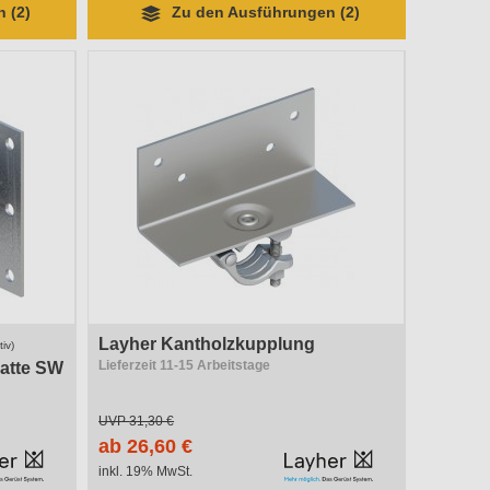
 (2)
Zu den Ausführungen (2)
Layher Kantholzkupplung
iv)
Lieferzeit 11-15 Arbeitstage
latte SW
UVP
31,30 €
ab 26,60 €
inkl. 19% MwSt.