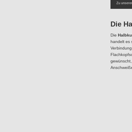
Zu unsere
Die H
Die
Halbku
handelt es 
Verbindung 
Flachkopfs
gewünscht, 
Anschweiße