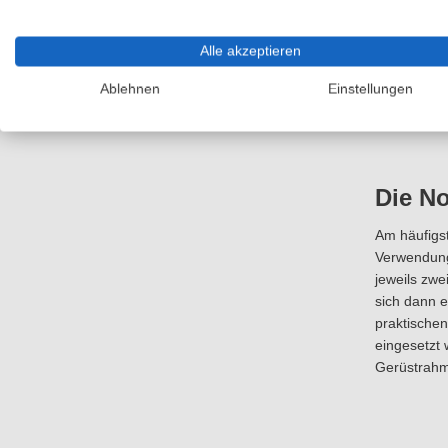
inkl. 19% M
Alle akzeptieren
Ablehnen
Einstellungen
Die N
Am häufigst
Verwendung
jeweils zw
sich dann e
praktischen
eingesetzt 
Gerüstrahm