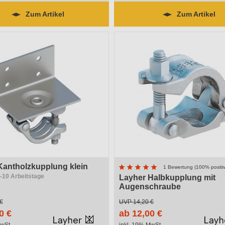
Zum Artikel
Zum Artikel
Kantholzkupplung klein
1 Bewertung (100% positiv
6-10 Arbeitstage
Layher Halbkupplung mit
Augenschraube
Lieferzeit 6-10 Arbeitstage
€
UVP
14,20 €
0 €
ab 12,00 €