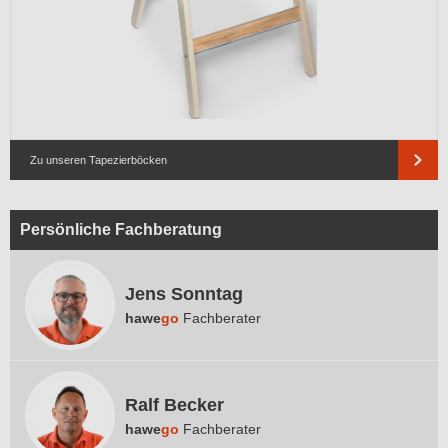
Zu unseren Tapezierböcken
Persönliche Fachberatung
Jens Sonntag
hawe
go
Fachberater
Ralf Becker
hawe
go
Fachberater