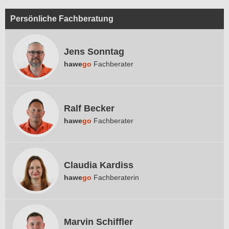
Persönliche Fachberatung
Jens Sonntag
hawe
go
Fachberater
Ralf Becker
hawe
go
Fachberater
Claudia Kardiss
hawe
go
Fachberaterin
Marvin Schiffler