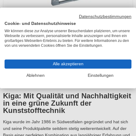
Datenschutzbestimmungen
Cookie- und Datenschutzhinweise
Wir können diese zur Analyse unserer Besucherdaten platzieren, um unsere
KIGA Paletten-Aufsatzrahmen - VPE 5
Webseite zu verbessern, personalisierte Inhalte anzuzeigen und Ihnen ein
Lieferzeit 6-10 Arbeitstage
großartiges Webseiten-Erlebnis zu bieten. Für weitere Informationen zu den
von uns verwendeten Cookies öffnen Sie die Einstellungen.
ab 395,60 €
inkl. 19% MwSt.
Alle akzeptieren
Seite 1 von 2
Ablehnen
Einstellungen
Kiga: Mit Qualität und Nachhaltigkeit
in eine grüne Zukunft der
Kunststofftechnik
Kiga wurde im Jahr 1986 in Südwestfalen gegründet und hat sich
und seine Produktpalette seitdem stetig weiterentwickelt. Auf der
Basis einer perfekten Kombination aus langjähriger Erfahrung und