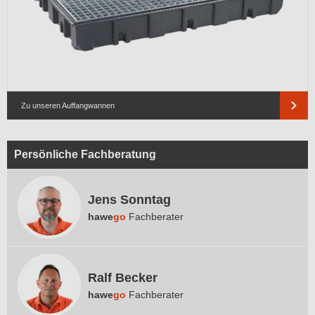
Zu unseren Auffangwannen
Persönliche Fachberatung
Jens Sonntag
hawe
go
Fachberater
Ralf Becker
hawe
go
Fachberater