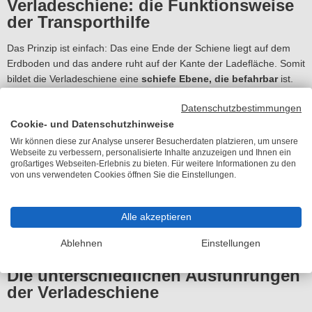
Verladeschiene: die Funktionsweise
der Transporthilfe
Das Prinzip ist einfach: Das eine Ende der Schiene liegt auf dem
Erdboden und das andere ruht auf der Kante der Ladefläche. Somit
bildet die Verladeschiene eine
schiefe Ebene, die befahrbar
ist.
Das untere Schienenende ist keilförmig abgeflacht, damit der
Datenschutzbestimmungen
Übergang vom Erdboden zur Schiene möglichst eben ist. Das
obere Ende ist mit einer Zunge ausgestattet, die für einen flachen
Cookie- und Datenschutzhinweise
Übergang auf die Ladefläche sorgt. Um beispielsweise einen
Wir können diese zur Analyse unserer Besucherdaten platzieren, um unsere
Webseite zu verbessern, personalisierte Inhalte anzuzeigen und Ihnen ein
Rasentraktor zu verladen, sind zwei Schienen erforderlich. Die
großartiges Webseiten-Erlebnis zu bieten. Für weitere Informationen zu den
Spurweite des Traktors gibt an, welchen Abstand die Schienen
von uns verwendeten Cookies öffnen Sie die Einstellungen.
zueinander haben müssen. Mit zwei Auffahrschienen lassen sich
also Fahrzeuge unterschiedlicher Spurweiten verladen.
Altec
und
viele andere Hersteller fertigen diese robusten Schienen aus
Alle akzeptieren
Aluminium
(Strangpressprofile).
Ablehnen
Einstellungen
Die unterschiedlichen Ausführungen
der Verladeschiene