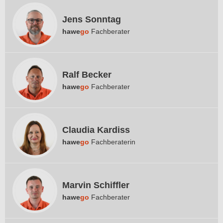
Jens Sonntag
hawe
go
Fachberater
Ralf Becker
hawe
go
Fachberater
Claudia Kardiss
hawe
go
Fachberaterin
Marvin Schiffler
hawe
go
Fachberater