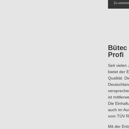
Zu unsere
Bütec 
Profi
Seit vielen
bietet der
Qualität. D
Deutschland
verspreche
ist mittlerw
Die Einhalt
auch im Au
vom TÜV Rh
Mit der En