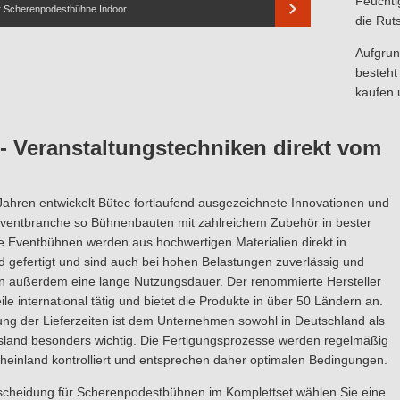
Feuchti
r Scherenpodestbühne Indoor
die Rut
Aufgru
besteht
kaufen 
- Veranstaltungstechniken direkt vom
 Jahren entwickelt Bütec fortlaufend ausgezeichnete Innovationen und
 Eventbranche so Bühnenbauten mit zahlreichem Zubehör in bester
ie Eventbühnen werden aus hochwertigen Materialien direkt in
 gefertigt und sind auch bei hohen Belastungen zuverlässig und
n außerdem eine lange Nutzungsdauer. Der renommierte Hersteller
eile international tätig und bietet die Produkte in über 50 Ländern an.
ung der Lieferzeiten ist dem Unternehmen sowohl in Deutschland als
sland besonders wichtig. Die Fertigungsprozesse werden regelmäßig
einland kontrolliert und entsprechen daher optimalen Bedingungen.
tscheidung für Scherenpodestbühnen im Komplettset wählen Sie eine