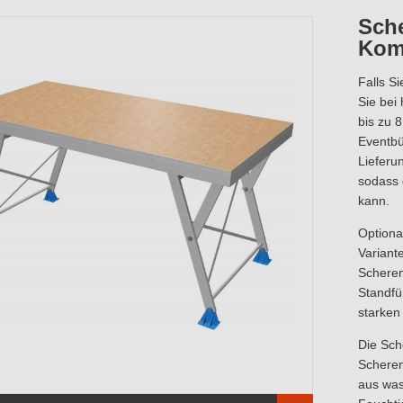
Sch
Komp
Falls S
Sie bei
bis zu 
Eventbü
Lieferun
sodass 
kann.
Optiona
Variante
Scheren
Standfü
starken
Die Sc
Scheren
aus was