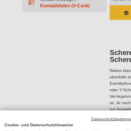
Kontaktdaten (V-Card)
Schere
Scher
Neben klas
ebenfalls 
Eventbühnen
oder Y-Sche
Verriegelun
ist. Je nac
zur Auswah
20 cm auf 
Datenschutzbestimm
verstellt w
Cookie- und Datenschutzhinweise
haben eine