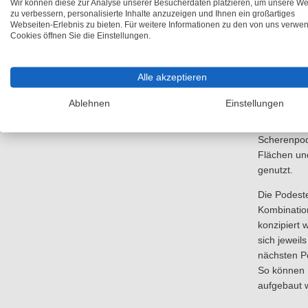
Wir können diese zur Analyse unserer Besucherdaten platzieren, um unsere We
cm erhöht 
zu verbessern, personalisierte Inhalte anzuzeigen und Ihnen ein großartiges
Flächenlast
Webseiten-Erlebnis zu bieten. Für weitere Informationen zu den von uns verwe
Cookies öffnen Sie die Einstellungen.
Punktlasten
Scherenpod
Alle akzeptieren
Standfüße,
Kunststoff
Ablehnen
Einstellungen
einen sich
oder Boden
Scherenpode
Flächen un
genutzt.
Die Podeste
Kombinatio
konzipiert 
sich jeweil
nächsten Po
So können 
aufgebaut 