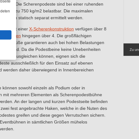
bseite
werden. Die Scherenpodeste sind bei einer ruhenden
 mit bis zu 750 kg/m2 belastbar. Die maximalen
ndeten
 müssen statisch separat ermittelt werden.
este mit einer
X-Scherenkonstruktion
verfügen über 8
Y-Scheren
hingegen über 4. Die großflächigen
schwenkfüße garantieren auch bei hohen Belastungen
eren Stand. Da die Podestbeine keine Unebenheiten
Zu un
wellen ausgleichen können, eignen sich die
ste ausschließlich für den Einsatz auf ebenen
d werden daher überwiegend in Innenbereichen
 können sowohl einzeln als Podium oder in
n mit mehreren Elementen als Scherenpodestbühne
werden. An der langen und kurzen Podestseite befinden
s zwei fest angebrachte Haken, welche in die Nuten des
destes greifen und diese gegen Verrutschen sichern.
Eventbühnen in sämtlichen Größen mühelos
werden.