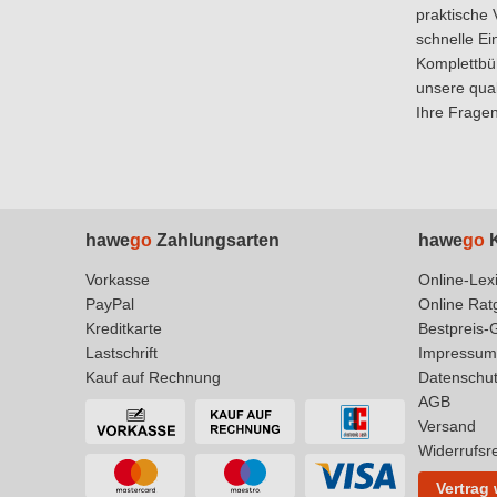
praktische 
schnelle Ei
Komplettbüh
unsere qual
Ihre Fragen
hawe
go
Zahlungsarten
hawe
go
K
Vorkasse
Online-Lex
PayPal
Online Rat
Kreditkarte
Bestpreis-
Lastschrift
Impressum
Kauf auf Rechnung
Datenschu
AGB
Versand
Widerrufsr
Vertrag