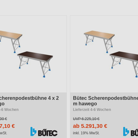
r
Material
ung
Verwendungszweck
ng Deckplatte
Ausführung Beine
cherenpodestbühne 4 x 2
Bütec Scherenpodestbühne
go
m hawego
 4-6 Wochen
Lieferzeit 4-6 Wochen
00 €
UVP
6.225,10 €
7,10 €
ab 5.291,30 €
wSt.
inkl. 19% MwSt.