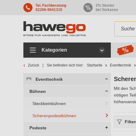
Tel. Fachberatung
2% Skonto
02266-9041310
bei Vorkasse
Kategorien
Zurück
Sie befinden sich hier:
Startseite
Eventtechnik
Schere
Eventtechnik
Mit den Sch
Bühnen
nötigen Tei
höhenverste
Steckbeinbühnen
Scherenpodestbühnen
Filte
Podeste