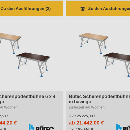
Zu den Ausführungen (2)
Zu den Ausführungen
cherenpodestbühne 6 x 4
Bütec Scherenpodestbühne
go
m hawego
 4-6 Wochen
Lieferzeit 4-6 Wochen
,50 €
UVP
25.225,90 €
44,20 €
ab 21.442,00 €
wSt.
inkl. 19% MwSt.