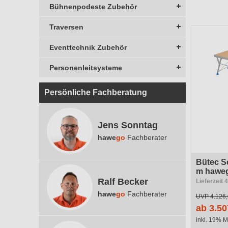
Herstelle
Bühnenpodeste Zubehör
Traversen
Ausführ
Eventtechnik Zubehör
Ausführu
Personenleitsysteme
Persönliche Fachberatung
Jens Sonntag
hawe
go
Fachberater
Bütec S
m hawe
Ralf Becker
Lieferzeit
hawe
go
Fachberater
UVP
4.126,
ab 3.50
inkl. 19% M