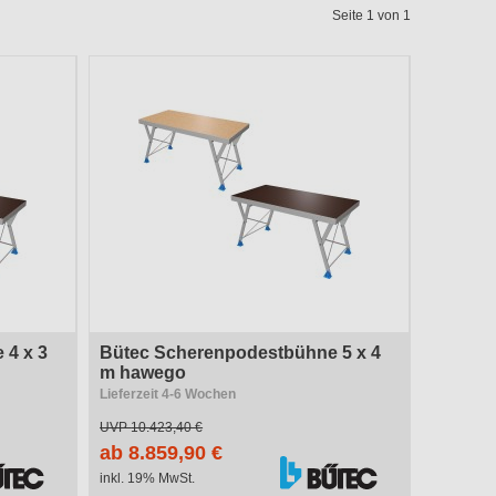
System / Typ
Seite 1 von 1
Größe
 4 x 3
Bütec Scherenpodestbühne 5 x 4
m hawego
Lieferzeit 4-6 Wochen
UVP
10.423,40 €
ab 8.859,90 €
inkl. 19% MwSt.