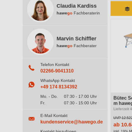
Claudia Kardiss
hawe
go
Fachberaterin
Marvin Schiffler
hawe
go
Fachberater
Telefon Kontakt
02266-9041310
WhatsApp Kontakt
+49 174 8134392
Mo. - Do.
07:30 - 17:00 Uhr
Bütec S
Fr.
07:30 - 15:00 Uhr
m hawe
Lieferzeit
E-Mail Kontakt
UVP
12.522
kundenservice@hawego.de
ab 10.6
Kontakt hinzufügen
inkl. 19% M