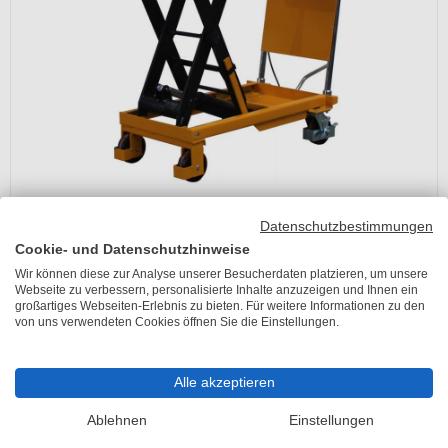
Datenschutzbestimmungen
Zu unseren qteck Hubtischen
Cookie- und Datenschutzhinweise
Wir können diese zur Analyse unserer Besucherdaten platzieren, um unsere
Webseite zu verbessern, personalisierte Inhalte anzuzeigen und Ihnen ein
Weitere Hubgeräte für den effizienten
großartiges Webseiten-Erlebnis zu bieten. Für weitere Informationen zu den
Arbeitsvorgang
von uns verwendeten Cookies öffnen Sie die Einstellungen.
Neben Hubtischen werden auch andere Hubgeräte für das Be- und
Entladen von Lastwagen oder Regalsystemen verwendet.
Alle akzeptieren
Klassische Hubwagen beispielsweise werden häufig zur Verladung
Ablehnen
Einstellungen
von Gütern und dem Transport von Paletten verwendet. Sie sind