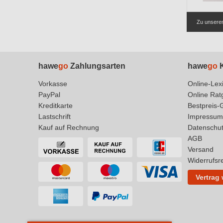
Zu unserem
hawe
go
Zahlungsarten
hawe
go
K
Vorkasse
Online-Lex
PayPal
Online Rat
Kreditkarte
Bestpreis-
Lastschrift
Impressum
Kauf auf Rechnung
Datenschu
AGB
Versand
Widerrufsr
Vertrag