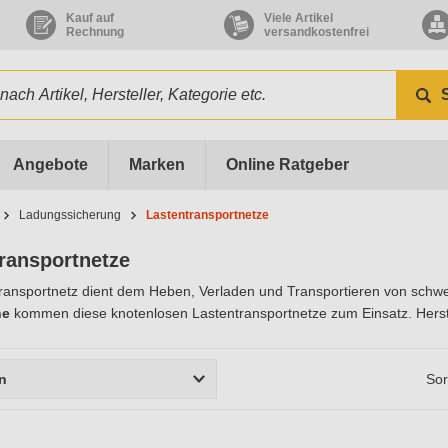
Kauf auf
Viele Artikel
Rechnung
versandkostenfrei
Angebote
Marken
Online Ratgeber
Ladungssicherung
Lastentransportnetze
ransportnetze
ransportnetz dient dem Heben, Verladen und Transportieren von schwer
he
kommen diese knotenlosen Lastentransportnetze zum Einsatz. Herstel
rn
Sor
r
Größe