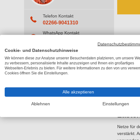
Telefon Kontakt
02266-9041310
WhatsApp Kontakt
+49 174 8134392
Datenschutzbestimm
Lasten
Mo. - Do.
07:30 - 17:00 Uhr
Cookie- und Datenschutzhinweise
Fr.
07:30 - 15:00 Uhr
Wir können diese zur Analyse unserer Besucherdaten platzieren, um unsere We
Unter allen
zu verbessern, personalisierte Inhalte anzuzeigen und Ihnen ein großartiges
übrigen Net
Webseiten-Erlebnis zu bieten. Für weitere Informationen zu den von uns verwe
E-Mail Kontakt
Cookies öffnen Sie die Einstellungen.
Das Beladen
kundenservice@hawego.de
Lastübertr
Kontakt hinzufügen
Ladegutes 
Alle akzeptieren
Kontaktdaten (V-Card)
Kran, Gabel
Ablehnen
Einstellungen
Laste
Netze für d
verstärkt. 