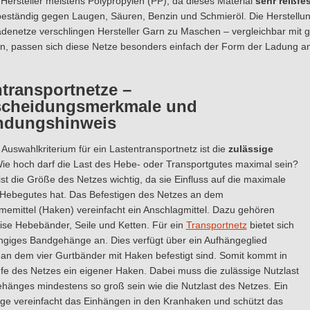
ersteller meistens Polypropylen (PP), da dieses Material
sehr reißfes
beständig gegen Laugen, Säuren, Benzin und Schmieröl. Die Herstellun
adenetze verschlingen Hersteller Garn zu Maschen – vergleichbar mit g
nn, passen sich diese Netze besonders einfach der Form der Ladung an
transportnetze –
scheidungsmerkmale und
dungshinweis
 Auswahlkriterium für ein Lastentransportnetz ist die
zulässige
Wie hoch darf die Last des Hebe- oder Transportgutes maximal sein?
t die Größe des Netzes wichtig, da sie Einfluss auf die maximale
Hebegutes hat. Das Befestigen des Netzes an dem
emittel (Haken) vereinfacht ein Anschlagmittel. Dazu gehören
ise Hebebänder, Seile und Ketten. Für ein
Transportnetz
bietet sich
ängiges Bandgehänge an. Dies verfügt über ein Aufhängeglied
, an dem vier Gurtbänder mit Haken befestigt sind. Somit kommt in
fe des Netzes ein eigener Haken. Dabei muss die zulässige Nutzlast
hänges mindestens so groß sein wie die Nutzlast des Netzes. Ein
e vereinfacht das Einhängen in den Kranhaken und schützt das