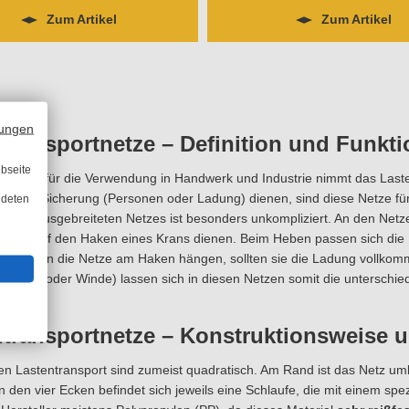
Zum Artikel
Zum Artikel
ungen
transportnetze – Definition und Funkt
bseite
 Netzen für die Verwendung in Handwerk und Industrie nimmt das Laste
ze der Sicherung (Personen oder Ladung) dienen, sind diese Netze fü
ndeten
 des ausgebreiteten Netzes ist besonders unkompliziert. An den Netz
agung auf den Haken eines Krans dienen. Beim Heben passen sich die 
an. Wenn die Netze am Haken hängen, sollten sie die Ladung vollk
stapler oder Winde) lassen sich in diesen Netzen somit die unterschied
ntransportnetze – Konstruktionsweise 
en Lastentransport sind zumeist quadratisch. Am Rand ist das Netz um
An den vier Ecken befindet sich jeweils eine Schlaufe, die mit einem spez