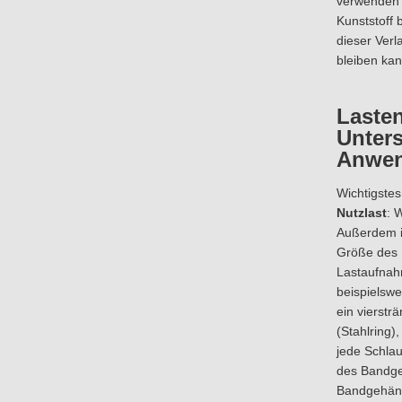
verwenden H
Kunststoff 
dieser Verl
bleiben ka
Lasten
Unter
Anwen
Wichtigstes
Nutzlast
: 
Außerdem is
Größe des 
Lastaufnahm
beispielswe
ein vierstr
(Stahlring)
jede Schlau
des Bandge
Bandgehäng