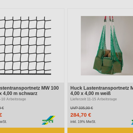
ewicht
Materialstärke
stentransportnetz MW 100
Huck Lastentransportnetz 
 x 4,00 m schwarz
4,00 x 4,00 m weiß
6-10 Arbeitstage
Lieferzeit 11-15 Arbeitstage
0 €
UVP
335,00 €
€
284,70 €
wSt.
inkl. 19% MwSt.