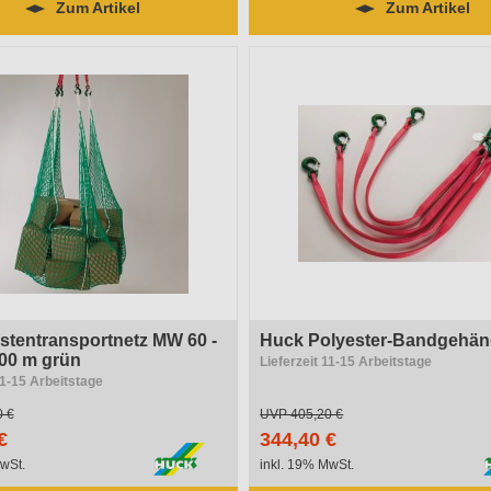
Zum Artikel
Zum Artikel
stentransportnetz MW 60 -
Huck Polyester-Bandgehän
,00 m grün
Lieferzeit 11-15 Arbeitstage
11-15 Arbeitstage
0 €
UVP
405,20 €
€
344,40 €
wSt.
inkl. 19% MwSt.