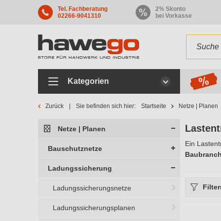
Tel. Fachberatung
2% Skonto
02266-9041310
bei Vorkasse
Kategorien
Zurück
Sie befinden sich hier:
Startseite
Netze | Planen
Lastent
Netze | Planen
Ein Lastent
Bauschutznetze
Baubranc
Ladungssicherung
Filte
Ladungssicherungsnetze
Ladungssicherungsplanen
Herstelle