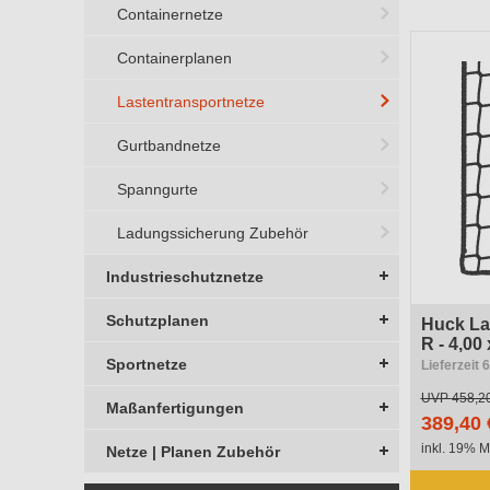
Containernetze
Flächeng
Containerplanen
Lastentransportnetze
Gurtbandnetze
Spanngurte
Ladungssicherung Zubehör
Industrieschutznetze
Schutzplanen
Huck La
R - 4,00
Sportnetze
Lieferzeit 
UVP
458,2
Maßanfertigungen
389,40 
inkl. 19% M
Netze | Planen Zubehör