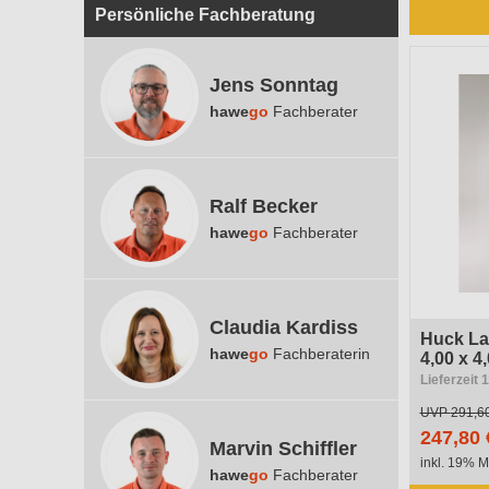
Persönliche Fachberatung
Jens Sonntag
hawe
go
Fachberater
Ralf Becker
hawe
go
Fachberater
Claudia Kardiss
Huck La
hawe
go
Fachberaterin
4,00 x 4
Lieferzeit 
UVP
291,6
247,80 
Marvin Schiffler
inkl. 19% M
hawe
go
Fachberater