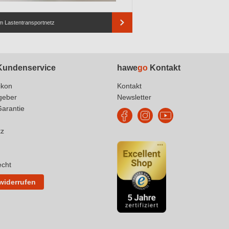
 Lastentransportnetz
undenservice
hawe
go
Kontakt
ikon
Kontakt
geber
Newsletter
Garantie
tz
echt
 widerrufen