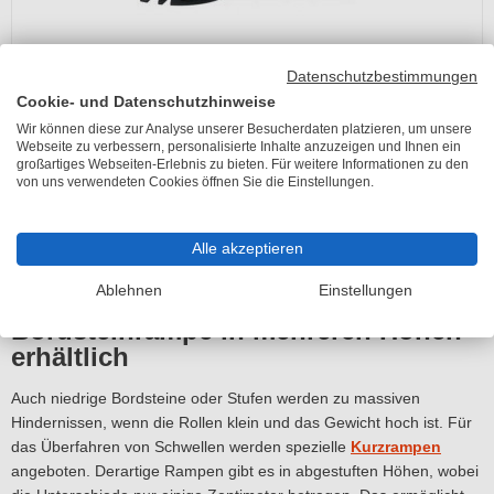
Datenschutzbestimmungen
Schake Bordsteinrampe Typ NOX
Cookie- und Datenschutzhinweise
Lieferzeit 2-5 Arbeitstage
Wir können diese zur Analyse unserer Besucherdaten platzieren, um unsere
UVP
160,70 €
Webseite zu verbessern, personalisierte Inhalte anzuzeigen und Ihnen ein
ab 139,90 €
großartiges Webseiten-Erlebnis zu bieten. Für weitere Informationen zu den
von uns verwendeten Cookies öffnen Sie die Einstellungen.
inkl. 19% MwSt.
Alle akzeptieren
Seite 1 von 1
Ablehnen
Einstellungen
Bordsteinrampe in mehreren Höhen
erhältlich
Auch niedrige Bordsteine oder Stufen werden zu massiven
Hindernissen, wenn die Rollen klein und das Gewicht hoch ist. Für
das Überfahren von Schwellen werden spezielle
Kurzrampen
angeboten. Derartige Rampen gibt es in abgestuften Höhen, wobei