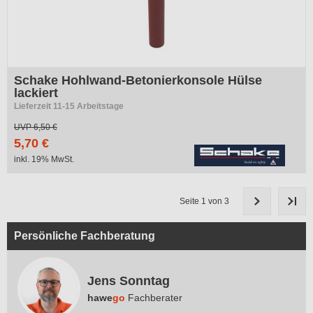
Schake Hohlwand-Betonierkonsole Hülse
lackiert
Lieferzeit 11-15 Arbeitstage
UVP
6,50 €
5,70 €
inkl. 19% MwSt.
Seite 1 von 3
Persönliche Fachberatung
Jens Sonntag
hawe
go
Fachberater