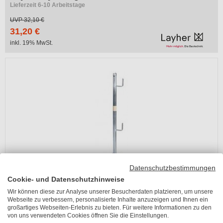
Lieferzeit 6-10 Arbeitstage
UVP
32,10 €
31,20 €
inkl. 19% MwSt.
Datenschutzbestimmungen
Cookie- und Datenschutzhinweise
Layher System-Geländerpfosten
Wir können diese zur Analyse unserer Besucherdaten platzieren, um unsere
Webseite zu verbessern, personalisierte Inhalte anzuzeigen und Ihnen ein
Lieferzeit 6-10 Arbeitstage
großartiges Webseiten-Erlebnis zu bieten. Für weitere Informationen zu den
von uns verwendeten Cookies öffnen Sie die Einstellungen.
UVP
50,60 €