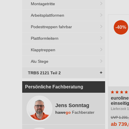
Herstelle
Montagetritte
Arbeitsplattformen
Material
Podesttreppen fahrbar
-40%
Ausführ
Plattformleitern
Bauteil
Klapptreppen
Verwend
Alu Stege
TRBS 2121 Teil 2
Standhö
Persönliche Fachberatung
euroline
einseiti
Jens Sonntag
Lieferzeit 
hawe
go
Fachberater
UVP
1.231,
ab 739,