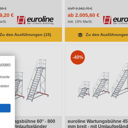
90 €
UVP
3.342,70 €
9,20 €
ab 2.005,60 €
wSt.
inkl. 19% MwSt.
Zu den Ausführungen (15)
Zu den Ausführungen
-40%
ungen
bseite
ndeten
e Wartungsbühne 60° - 800
euroline Wartungsbühne 45°
 - mit Umlaufgeländer
mm breit - mit Umlaufgelän