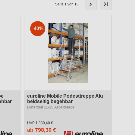
Neigung
Seite 1 von 18
Begehbarkeit
-40%
Qualitätsstufe
Stufen- / Plattformausführung
Länge
Höhe
pe
euroline Mobile Podesttreppe Alu
ehbar
beidseitig begehbar
Lieferzeit 11-15 Arbeitstage
UVP
1.330,40 €
ab 798,30 €