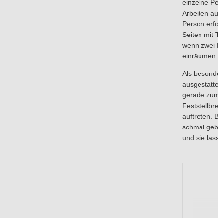
einzelne P
Arbeiten au
Person erfo
Seiten mit
wenn zwei 
einräumen
Als besonde
ausgestattet
gerade zum 
Feststellbr
auftreten. 
schmal geb
und sie las