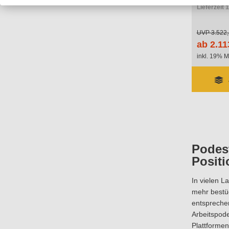
Lieferzeit 
UVP
3.522,
ab 2.11
inkl. 19% M
Podest
Posit
In vielen L
mehr bestüc
entsprechen
Arbeitspode
Plattformen