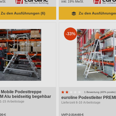
wSt.
inkl. 19% MwSt.
Zu den Ausführungen (6)
Zu den Ausführungen
-33%
e Mobile Podesttreppe
1 Bewertung (40% positiv)
 Alu beidseitig begehbar
euroline Podestleiter PREM
11-15 Arbeitstage
Lieferzeit 6-10 Arbeitstage
00 €
UVP
2.314,60 €