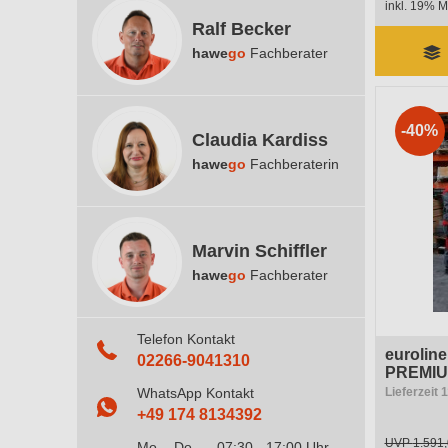
inkl. 19% M
Ralf Becker
hawe
go
Fachberater
-40%
Claudia Kardiss
hawe
go
Fachberaterin
Marvin Schiffler
hawe
go
Fachberater
Telefon Kontakt
eurolin
02266-9041310
PREMIUM
WhatsApp Kontakt
Lieferzeit 
+49 174 8134392
UVP
1.591,
Mo. - Do.
07:30 - 17:00 Uhr