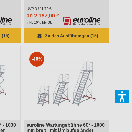
UVP
3.611,70 €
ab 2.167,00 €
inkl. 19% MwSt.
 (15)
Zu den Ausführungen (15)
-40%
 - 1000
euroline Wartungsbühne 60° - 1000
der
mm breit - mit Umlaufgeländer