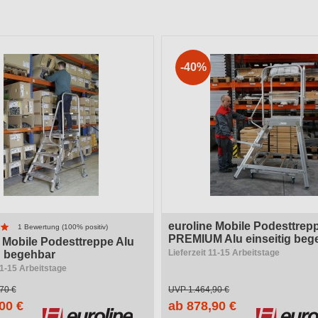
r
Stufen- / Plattformbreite
Trittform
-40%
ung
Ausstattung
Anzahl Sprossen / Stufen
ungszweck
System / Typ
he
Arbeitshöhe
euroline Mobile Podesttrep
1 Bewertung (100% positiv)
PREMIUM Alu einseitig beg
 Mobile Podesttreppe Alu
Lieferzeit 11-15 Arbeitstage
g begehbar
11-15 Arbeitstage
70 €
UVP
1.464,90 €
00 €
ab 878,90 €