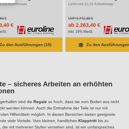
11-15 Arbeitstage
Lieferzeit 11-15 Arbeitstage
40 €
UVP
3.772,30 €
3,40 €
ab 2.263,40 €
wSt.
inkl. 19% MwSt.
Zu den Ausführungen (15)
Zu den Ausführungen
e – sicheres Arbeiten an erhöhten
ionen
agerhallen sind die
Regale
so hoch, dass sie vom Boden aus nicht
kt werden können. Auch die Entnahme der Teile ist nur mit
den Hilfsmitteln möglich. In diesen Bereichen bieten geeignete
ste viele Vorteile. Vom kleinen, handlichen
Klapptritt
bis zu
, die mit mehreren Stufen versehen sind, ist ein umfangreiches