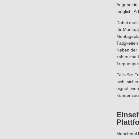
Angebot in 
möglich, Ar
Dabei muss 
für Montag
Montageplat
Tätigkeiten 
Neben der 
zahlreiche
Treppenpod
Falls Sie F
nicht siche
eignet, wen
Kundenserv
Einsei
Plattf
Manchmal bi