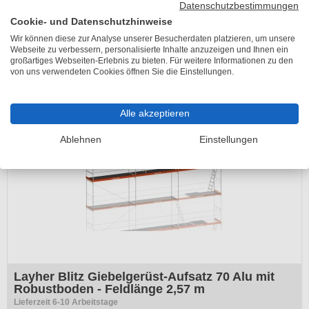
Konsole - Feldlänge 3,07 m
Datenschutzbestimmungen
Lieferzeit 11-15 Arbeitstage
Cookie- und Datenschutzhinweise
Wir können diese zur Analyse unserer Besucherdaten platzieren, um unsere
UVP
606,90 €
Webseite zu verbessern, personalisierte Inhalte anzuzeigen und Ihnen ein
ab 467,30 €
großartiges Webseiten-Erlebnis zu bieten. Für weitere Informationen zu den
inkl. 19% MwSt.
von uns verwendeten Cookies öffnen Sie die Einstellungen.
Alle akzeptieren
Ablehnen
Einstellungen
Layher Blitz Giebelgerüst-Aufsatz 70 Alu mit
Robustboden - Feldlänge 2,57 m
Lieferzeit 6-10 Arbeitstage