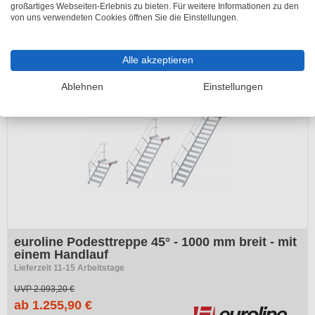
großartiges Webseiten-Erlebnis zu bieten. Für weitere Informationen zu den
ab 1.202,40 €
von uns verwendeten Cookies öffnen Sie die Einstellungen.
inkl. 19% MwSt.
Alle akzeptieren
-40%
Ablehnen
Einstellungen
euroline Podesttreppe 45° - 1000 mm breit - mit
einem Handlauf
Lieferzeit 11-15 Arbeitstage
UVP
2.093,20 €
ab 1.255,90 €