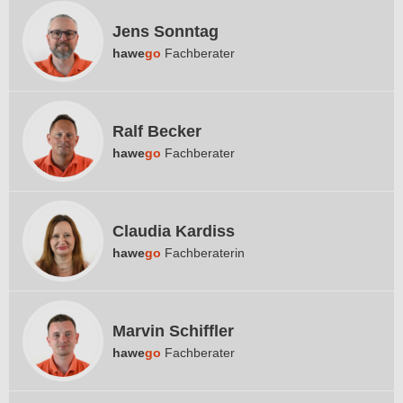
Jens Sonntag
hawe
go
Fachberater
Ralf Becker
hawe
go
Fachberater
Claudia Kardiss
hawe
go
Fachberaterin
Marvin Schiffler
hawe
go
Fachberater