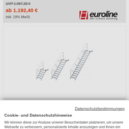
UVP
1.987,30 €
ab 1.192,40 €
inkl. 19% MwSt.
-40%
1 Bewertung (100% positiv)
euroline Podesttreppe 45° - 800 mm breit - mit
Datenschutzbestimmungen
einem Handlauf
Cookie- und Datenschutzhinweise
Lieferzeit 11-15 Arbeitstage
Wir können diese zur Analyse unserer Besucherdaten platzieren, um unsere
Webseite zu verbessern, personalisierte Inhalte anzuzeigen und Ihnen ein
UVP
2.004,00 €