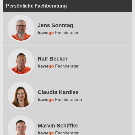
Persönliche Fachberatung
Jens Sonntag
hawe
go
Fachberater
Ralf Becker
hawe
go
Fachberater
Claudia Kardiss
hawe
go
Fachberaterin
Marvin Schiffler
hawe
go
Fachberater