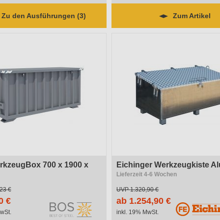
Zu den Ausführungen (3)
Zum Artikel
kzeugBox 700 x 1900 x
Eichinger Werkzeugkiste Al
Lieferzeit 4-6 Wochen
11-15 Arbeitstage
23 €
UVP
1.320,90 €
0 €
ab 1.254,90 €
wSt.
inkl. 19% MwSt.