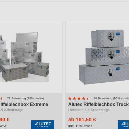
r
Material
ung
Verwendungszweck
Höhe
28 Bewertung (98% positiv)
10 Bewertung (96% positiv
iffelblechbox Extreme
Alutec Riffelblechbox Truck
2-5 Arbeitstage
Lieferzeit 2-5 Arbeitstage
90 €
ab 161,50 €
wSt.
inkl. 19% MwSt.