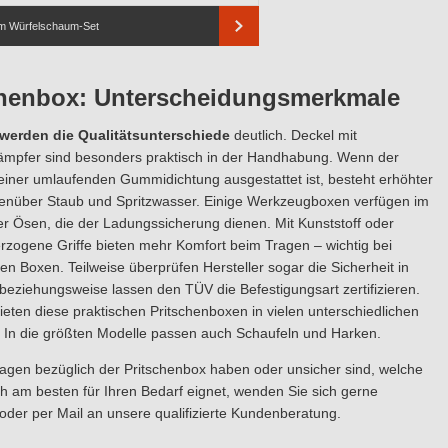
m Würfelschaum-Set
chenbox: Unterscheidungsmerkmale
 werden die Qualitätsunterschiede
deutlich. Deckel mit
mpfer sind besonders praktisch in der Handhabung. Wenn der
einer umlaufenden Gummidichtung ausgestattet ist, besteht erhöhter
enüber Staub und Spritzwasser. Einige Werkzeugboxen verfügen im
r Ösen, die der Ladungssicherung dienen. Mit Kunststoff oder
zogene Griffe bieten mehr Komfort beim Tragen – wichtig bei
 Boxen. Teilweise überprüfen Hersteller sogar die Sicherheit in
beziehungsweise lassen den TÜV die Befestigungsart zertifizieren.
bieten diese praktischen Pritschenboxen in vielen unterschiedlichen
 In die größten Modelle passen auch Schaufeln und Harken.
ragen bezüglich der Pritschenbox haben oder unsicher sind, welche
ch am besten für Ihren Bedarf eignet, wenden Sie sich gerne
 oder per Mail an unsere qualifizierte Kundenberatung.