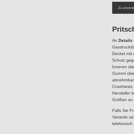
Zu unsere
Prits
An
Details
Gasdruckdä
Deckel mit 
Schutz geg
Inneren übe
Gummi über
abnehmbaren
Crashtests 
Hersteller 
Größen an.
Falls Sie F
Variante si
telefonisch