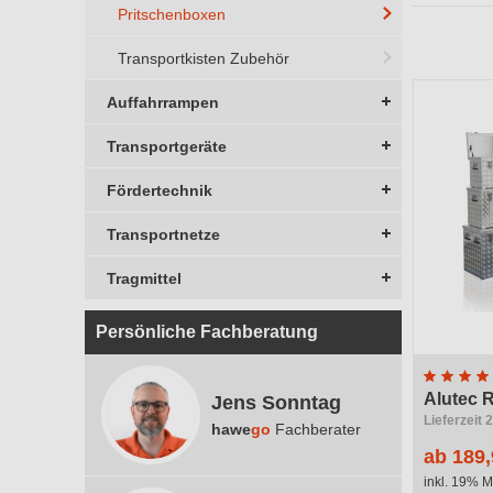
Pritschenboxen
Herstelle
Transportkisten Zubehör
Ausstatt
Auffahrrampen
Breite
Transportgeräte
Fördertechnik
Transportnetze
Tragmittel
Persönliche Fachberatung
Alutec R
Jens Sonntag
Lieferzeit 
hawe
go
Fachberater
ab 189,
inkl. 19% M