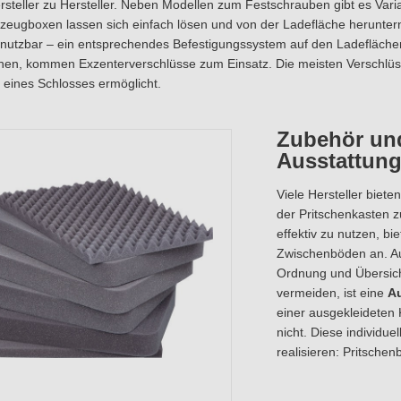
ersteller zu Hersteller. Neben Modellen zum Festschrauben gibt es V
eugboxen lassen sich einfach lösen und von der Ladefläche heruntern
utzbar – ein entsprechendes Befestigungssystem auf den Ladeflächen 
ehen, kommen Exzenterverschlüsse zum Einsatz. Die meisten Verschlüs
eines Schlosses ermöglicht.
Zubehör und
Ausstattung
Viele Hersteller biet
der Pritschenkasten z
effektiv zu nutzen, b
Zwischenböden an. Auc
Ordnung und Übersich
vermeiden, ist eine
Au
einer ausgekleideten
nicht. Diese individu
realisieren: Pritschen