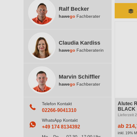
Ralf Becker
hawe
go
Fachberater
Claudia Kardiss
hawe
go
Fachberaterin
Marvin Schiffler
hawe
go
Fachberater
Alutec R
Telefon Kontakt
BLACK
02266-9041310
Lieferzeit 
WhatsApp Kontakt
ab 214,
+49 174 8134392
inkl. 19% M
Mo. - Do.
07:30 - 17:00 Uhr