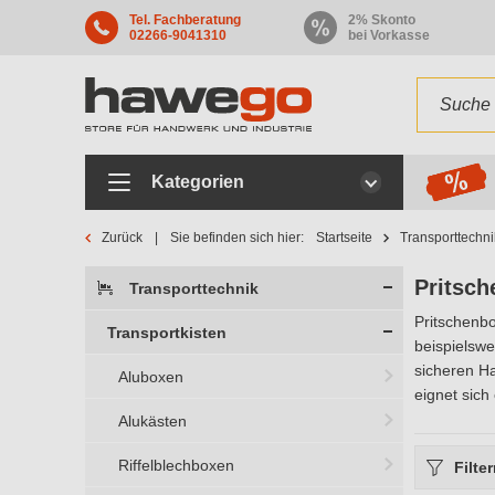
Tel. Fachberatung
2% Skonto
02266-9041310
bei Vorkasse
Kategorien
Zurück
Sie befinden sich hier:
Startseite
Transporttechni
Pritsc
Transporttechnik
Pritschenbo
Transportkisten
beispielswe
sicheren Ha
Aluboxen
eignet sich
Alukästen
Riffelblechboxen
Filte