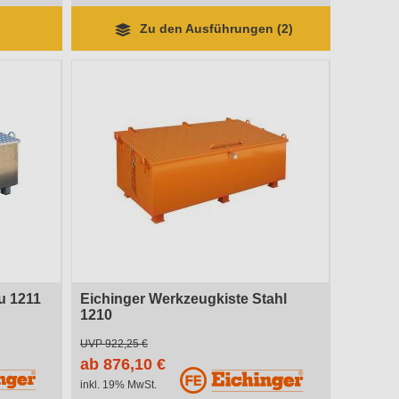
Zu den Ausführungen (2)
u 1211
Eichinger Werkzeugkiste Stahl
1210
Lieferzeit 2-5 Arbeitstage
UVP
922,25 €
ab 876,10 €
inkl. 19% MwSt.