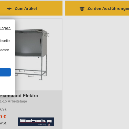
Zum Artikel
Zu den Ausführungen
ungen
bseite
ndeten
Planstand Elektro
11-15 Arbeitstage
60 €
0 €
wSt.