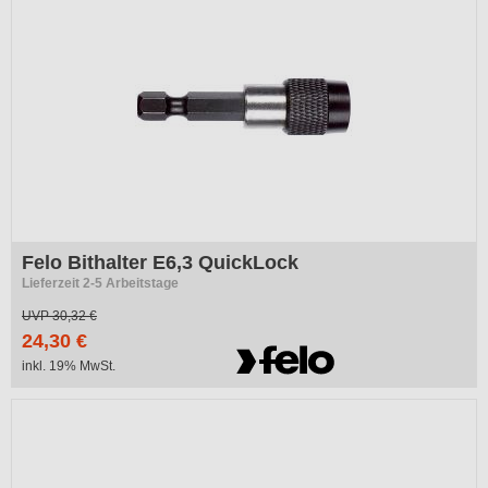
Felo Bithalter E6,3 QuickLock
Lieferzeit 2-5 Arbeitstage
UVP
30,32 €
24,30 €
inkl. 19% MwSt.