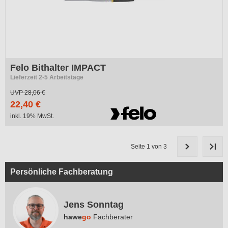
Felo Bithalter IMPACT
Lieferzeit 2-5 Arbeitstage
UVP
28,06 €
22,40 €
inkl. 19% MwSt.
Seite 1 von 3
Persönliche Fachberatung
Jens Sonntag
hawe
go
Fachberater