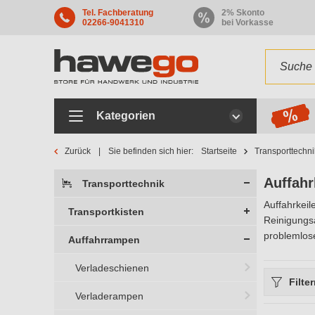
Tel. Fachberatung
2% Skonto
02266-9041310
bei Vorkasse
Kategorien
Zurück
Sie befinden sich hier:
Startseite
Transporttechni
Auffahr
Transporttechnik
Auffahrkeil
Transportkisten
Reinigungsa
problemlos
Auffahrrampen
Verladeschienen
Filte
Verladerampen