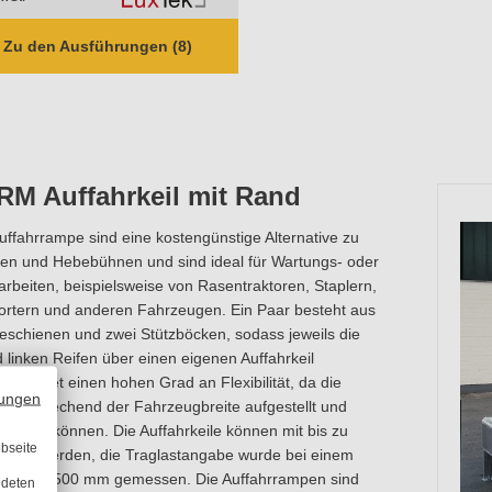
Zu den Ausführungen (8)
RM Auffahrkeil mit Rand
fahrrampe sind eine kostengünstige Alternative zu
ben und Hebebühnen und sind ideal für Wartungs- oder
rbeiten, beispielsweise von Rasentraktoren, Staplern,
portern und anderen Fahrzeugen. Ein Paar besteht aus
eschienen und zwei Stützböcken, sodass jeweils die
 linken Reifen über einen eigenen Auffahrkeil
ies bietet einen hohen Grad an Flexibilität, da die
ungen
e entsprechend der Fahrzeugbreite aufgestellt und
erden können. Die Auffahrkeile können mit bis zu
bseite
lastet werden, die Traglastangabe wurde bei einem
d von 1500 mm gemessen. Die Auffahrrampen sind
ndeten