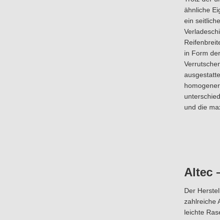
ähnliche Ei
ein seitlic
Verladeschi
Reifenbrei
in Form de
Verrutschen
ausgestatt
homogener 
unterschied
und die max
Altec 
Der Herstel
zahlreiche
leichte Ra