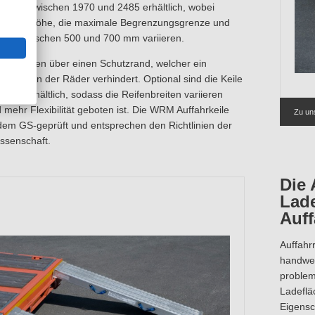
ängen zwischen 1970 und 2485 erhältlich, wobei
nd die Höhe, die maximale Begrenzungsgrenze und
läche zwischen 500 und 700 mm variieren.
 verfügen über einen Schutzrand, welcher ein
Abkommen der Räder verhindert. Optional sind die Keile
and erhältlich, sodass die Reifenbreiten variieren
mehr Flexibilität geboten ist. Die WRM Auffahrkeile
Zu un
dem GS-geprüft und entsprechen den Richtlinien der
ssenschaft.
Die 
Lad
Auf
Auffahr
handwer
problem
Ladeflä
Eigensc