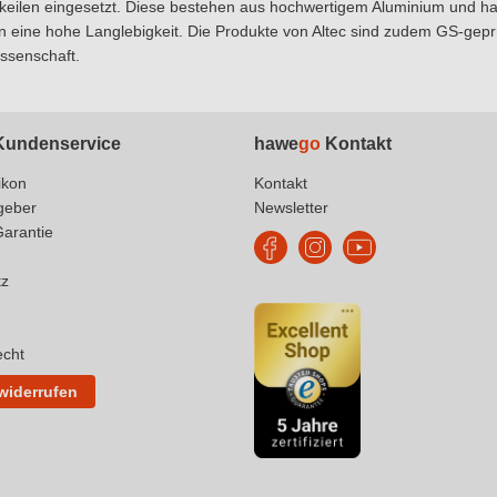
rkeilen eingesetzt. Diese bestehen aus hochwertigem Aluminium und h
 eine hohe Langlebigkeit. Die Produkte von Altec sind zudem GS-geprü
ssenschaft.
undenservice
hawe
go
Kontakt
ikon
Kontakt
geber
Newsletter
Garantie
tz
echt
 widerrufen