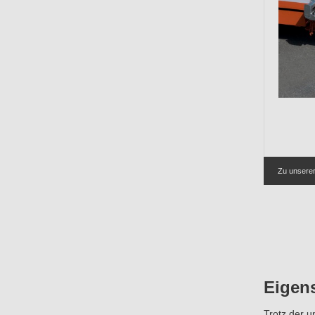
Zu unsere
Eigen
Trotz der u