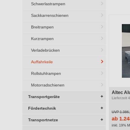
Herstelle
Schwerlastrampen
Sackkarrenschienen
Bauteil
Breitrampen
Verwend
Kurzrampen
Höhe
Verladebrücken
Auffahrkeile
Rollstuhlrampen
Motorradschienen
Altec A
Transportgeräte
Lieferzeit
Fördertechnik
UVP
1.386,
ab 1.24
Transportnetze
inkl. 19% M