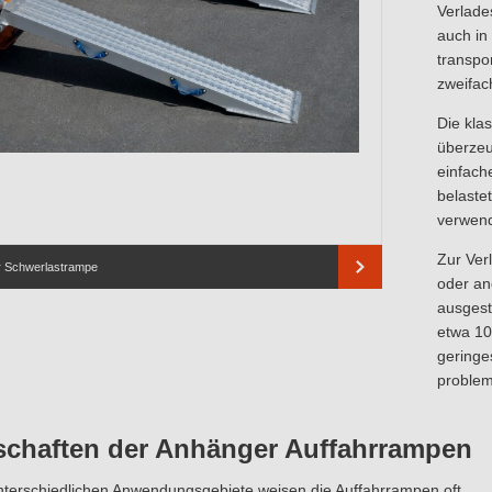
Verlade
auch in
transpor
zweifac
Die kla
überzeu
einfach
belaste
verwend
Zur Ver
r Schwerlastrampe
oder an
ausgest
etwa 10
geringe
problem
schaften der Anhänger Auffahrrampen
nterschiedlichen Anwendungsgebiete weisen die Auffahrrampen oft