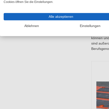
Cookies öffnen Sie die Einstellungen.
zudem in L
entspreche
die Standf
Alle akzeptieren
Die Rampen
Ablehnen
Einstellungen
seitliches 
auch ohne R
können und 
sind außer
Berufsgeno