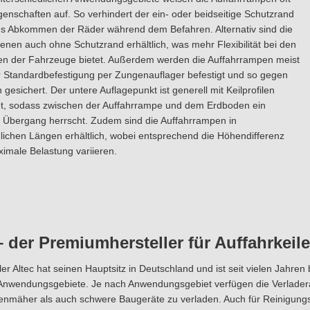
genschaften auf. So verhindert der ein- oder beidseitige Schutzrand
hes Abkommen der Räder während dem Befahren. Alternativ sind die
enen auch ohne Schutzrand erhältlich, was mehr Flexibilität bei den
ten der Fahrzeuge bietet. Außerdem werden die Auffahrrampen meist
r Standardbefestigung per Zungenauflager befestigt und so gegen
 gesichert. Der untere Auflagepunkt ist generell mit Keilprofilen
et, sodass zwischen der Auffahrrampe und dem Erdboden ein
Übergang herrscht. Zudem sind die Auffahrrampen in
lichen Längen erhältlich, wobei entsprechend die Höhendifferenz
imale Belastung variieren.
– der Premiumhersteller für Auffahrkeile
ler Altec hat seinen Hauptsitz in Deutschland und ist seit vielen Jahren
 Anwendungsgebiete. Je nach Anwendungsgebiet verfügen die Verlader
senmäher als auch schwere Baugeräte zu verladen. Auch für Reinigun