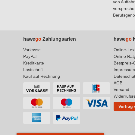
von Auffah
versprechen
Berufsgeno
hawe
go
Zahlungsarten
hawe
go
K
Vorkasse
Online-Lex
PayPal
Online Rat
Kreditkarte
Bestpreis-
Lastschrift
Impressum
Kauf auf Rechnung
Datenschu
AGB
Versand
Widerrufsr
Vertrag