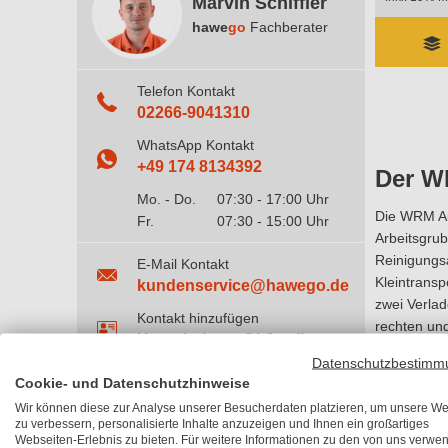
Marvin Schiffler
hawe
go
Fachberater
Telefon Kontakt
02266-9041310
WhatsApp Kontakt
+49 174 8134392
Der W
Mo. - Do.
07:30 - 17:00 Uhr
Die WRM Auf
Fr.
07:30 - 15:00 Uhr
Arbeitsgru
Reinigungsa
E-Mail Kontakt
Kleintrans
kundenservice@hawego.de
zwei Verlad
Kontakt hinzufügen
rechten und
Kontaktdaten (V-Card)
verfügen. D
Datenschutzbestimm
Auffahrkeil
Cookie- und Datenschutzhinweise
angepasst w
Wir können diese zur Analyse unserer Besucherdaten platzieren, um unsere We
1655 kg be
zu verbessern, personalisierte Inhalte anzuzeigen und Ihnen ein großartiges
Achsabstan
Webseiten-Erlebnis zu bieten. Für weitere Informationen zu den von uns verwe