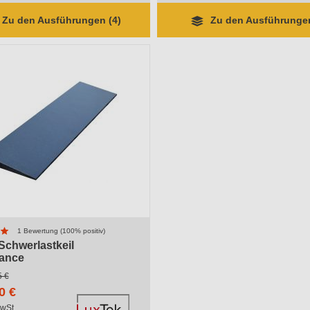
Zu den Ausführungen (4)
Zu den Ausführungen
1 Bewertung (100% positiv)
Schwerlastkeil
ance
11-15 Arbeitstage
5 €
0 €
wSt.