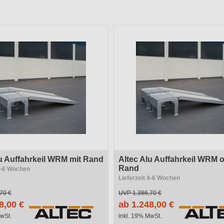
r
Material
System / Typ
ungszweck
Länge
Tragkraft
lu Auffahrkeil WRM mit Rand
Altec Alu Auffahrkeil WRM 
Rand
 4-6 Wochen
Lieferzeit 4-6 Wochen
70 €
UVP
1.386,70 €
8,00 €
ab 1.248,00 €
wSt.
inkl. 19% MwSt.