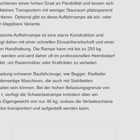
schienen einen hohen Grad an Flexibilität und lassen sich
 kleinen Transportern mit weniger Stauraum platzsparend
tieren. Optional gibt es diese Auffahrrampe als ein- oder
h klappbare Variante.
ssische Auffahrrampe ist eine starre Konstruktion und
gt daher mit einer schnellen Einsatzbereitschaft und einer
en Handhabung. Die Rampe kann mit bis zu 250 kg
t werden und wird daher oft im professionellen Heimbedarf
et, um Rasenmäher oder Krafträder zu verladen.
ladung schwerer Baufahrzeuge, wie Bagger, Radlader
derweitige Maschinen, die auch mit Stahlketten
attet sein können. Bei der hohen Belastungsgrenze von
 t, verfügt die Schwerlastrampe trotzdem über ein
s Eigengewicht von nur 46 kg, sodass die Verladeschiene
los transportiert und aufgestellt werden kann.