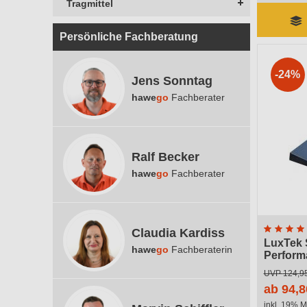
Tragmittel
Persönliche Fachberatung
-24%
Jens Sonntag
hawe
go
Fachberater
Ralf Becker
hawe
go
Fachberater
Claudia Kardiss
LuxTek 
hawe
go
Fachberaterin
Perform
Lieferzeit 
UVP
124,9
ab 94,8
inkl. 19% M