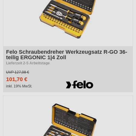
Felo Schraubendreher Werkzeugsatz R-GO 36-
teilig ERGONIC 1|4 Zoll
Lieferzeit 2-5 Arbeitstage
UVP
127,08 €
101,70 €
inkl. 19% MwSt.