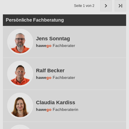
Seite 1 von 2
Persönliche Fachberatung
Jens Sonntag
hawe
go
Fachberater
Ralf Becker
hawe
go
Fachberater
Claudia Kardiss
hawe
go
Fachberaterin