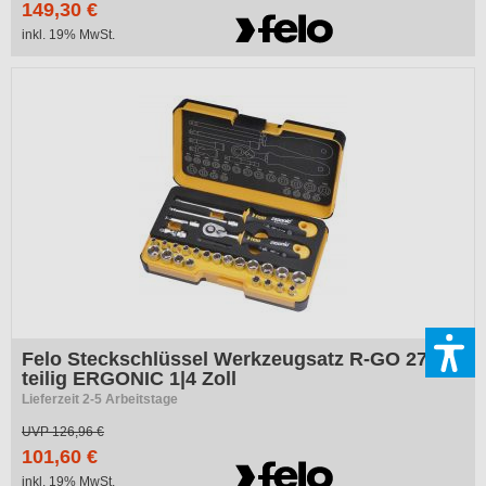
149,30 €
inkl. 19% MwSt.
Felo Steckschlüssel Werkzeugsatz R-GO 27-
teilig ERGONIC 1|4 Zoll
Lieferzeit 2-5 Arbeitstage
UVP
126,96 €
101,60 €
inkl. 19% MwSt.