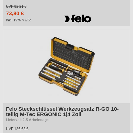
UVP
92,21 €
73,80 €
inkl. 19% MwSt.
Felo Steckschlüssel Werkzeugsatz R-GO 10-
teilig M-Tec ERGONIC 1|4 Zoll
Lieferzeit 2-5 Arbeitstage
UVP
186,63 €