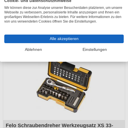
Cookie- und Datenschutzhinweise
Felo Schraubendreher Werkzeugsatz XS 23-
Wir können diese zur Analyse unserer Besucherdaten platzieren, um unsere
teilig 1|4 Zoll
Webseite zu verbessern, personalisierte Inhalte anzuzeigen und Ihnen ein
großartiges Webseiten-Erlebnis zu bieten. Für weitere Informationen zu den
Lieferzeit 2-5 Arbeitstage
von uns verwendeten Cookies öffnen Sie die Einstellungen.
UVP
81,69 €
65,40 €
Alle akzeptieren
inkl. 19% MwSt.
Ablehnen
Einstellungen
Felo Schraubendreher Werkzeugsatz XS 33-