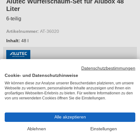
Alutec Würfelschaum-Set für Alubox 48
Liter
6-teilig
Artikelnummer:
AT-36020
Inhalt:
48 l
Datenschutzbestimmungen
66,30 €
je Set
Cookie- und Datenschutzhinweise
inkl. MwSt.
Wir können diese zur Analyse unserer Besucherdaten platzieren, um unsere
kostenloser
Versand
Webseite zu verbessern, personalisierte Inhalte anzuzeigen und Ihnen ein
großartiges Webseiten-Erlebnis zu bieten. Für weitere Informationen zu den
Lieferzeit 2-5 Arbeitstage
von uns verwendeten Cookies öffnen Sie die Einstellungen.
Inhalt
Bitte wählen
Alle akzeptieren
Ablehnen
Einstellungen
In den Warenkorb