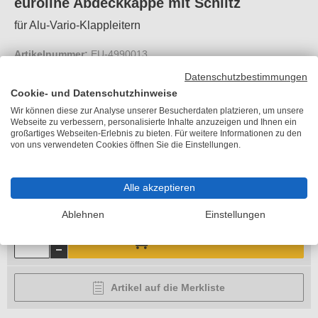
euroline Abdeckkappe mit Schlitz
für Alu-Vario-Klappleitern
Artikelnummer:
EU-4990013
Datenschutzbestimmungen
Cookie- und Datenschutzhinweise
Wir können diese zur Analyse unserer Besucherdaten platzieren, um unsere
Webseite zu verbessern, personalisierte Inhalte anzuzeigen und Ihnen ein
UVP
16,70 €
Sie sparen
6,60 €
großartiges Webseiten-Erlebnis zu bieten. Für weitere Informationen zu den
von uns verwendeten Cookies öffnen Sie die Einstellungen.
10,10 €
je Stück
inkl. MwSt.
Alle akzeptieren
zzgl. 11,90 €
Versandkosten
Lieferzeit 6-10 Arbeitstage
Ablehnen
Einstellungen
In den Warenkorb
Artikel auf die Merkliste