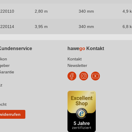
3220110
2,80 m
340 mm
4,9 
3220114
3,95 m
340 mm
6,8 
undenservice
hawe
go
Kontakt
ikon
Kontakt
geber
Newsletter
Garantie
tz
echt
 widerrufen