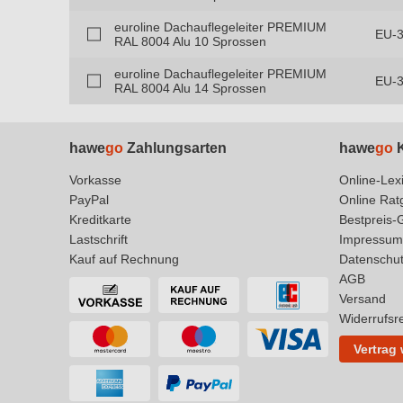
euroline Dachauflegeleiter PREMIUM
EU-
RAL 8004 Alu 10 Sprossen
euroline Dachauflegeleiter PREMIUM
EU-
RAL 8004 Alu 14 Sprossen
hawe
go
Zahlungsarten
hawe
go
K
Vorkasse
Online-Lex
PayPal
Online Rat
Kreditkarte
Bestpreis-
Lastschrift
Impressum
Kauf auf Rechnung
Datenschu
AGB
Versand
Widerrufsr
Vertrag