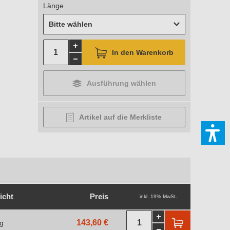
Länge
Bitte wählen
In den Warenkorb
Ausführung wählen
Artikel auf die Merkliste
icht
Preis
inkl. 19% MwSt.
143,60 €
kg