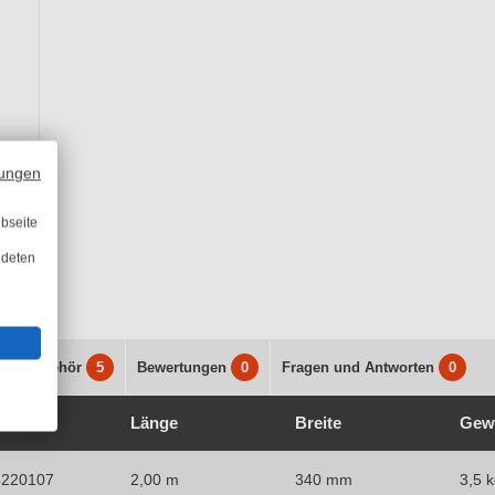
ungen
bseite
ndeten
s
Zubehör
5
Bewertungen
0
Fragen und Antworten
0
Nr.
Länge
Breite
Gew
3220107
2,00 m
340 mm
3,5 