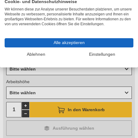
Cookie- und Datenschutzhinweise
Wir können diese zur Analyse unserer Besucherdaten platzieren, um unsere
inkl. MwSt.
Webseite zu verbessern, personalisierte Inhalte anzuzeigen und Ihnen ein
großartiges Webseiten-Erlebnis zu bieten. Für weitere Informationen zu den
kostenloser
Versand
von uns verwendeten Cookies öffnen Sie die Einstellungen.
Lieferzeit 11-15 Arbeitstage
Höhe
Alle akzeptieren
Bitte wählen
Ablehnen
Einstellungen
Standhöhe
Bitte wählen
Arbeitshöhe
Bitte wählen
In den Warenkorb
Ausführung wählen