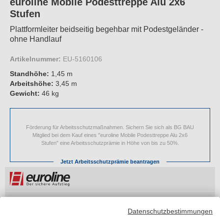
euroline Mobile Podesttreppe Alu 2x6
Stufen
Plattformleiter beidseitig begehbar mit Podestgeländer -
ohne Handlauf
Artikelnummer:
EU-5160106
Standhöhe:
1,45 m
Arbeitshöhe:
3,45 m
Gewicht:
46 kg
Förderung für Arbeitsschutzmaßnahmen. Sichern Sie sich als BG BAU
Mitglied bei dem Kauf eines "euroline Mobile Podesttreppe Alu 2x6
Stufen" eine Arbeitsschutzprämie in Höhe von bis zu 50%.
Jetzt Arbeitsschutzprämie beantragen
UVP
1.652,90 €
Sie sparen
661,20 €
Datenschutzbestimmungen
991,70 €
je Stück