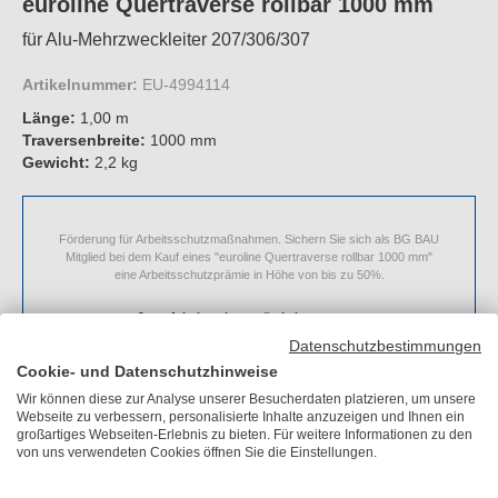
euroline Quertraverse rollbar 1000 mm
für Alu-Mehrzweckleiter 207/306/307
Artikelnummer:
EU-4994114
Länge:
1,00 m
Traversenbreite:
1000 mm
Gewicht:
2,2 kg
Förderung für Arbeitsschutzmaßnahmen. Sichern Sie sich als BG BAU
Mitglied bei dem Kauf eines "euroline Quertraverse rollbar 1000 mm"
eine Arbeitsschutzprämie in Höhe von bis zu 50%.
Jetzt Arbeitsschutzprämie beantragen
Datenschutzbestimmungen
Cookie- und Datenschutzhinweise
Wir können diese zur Analyse unserer Besucherdaten platzieren, um unsere
UVP
197,50 €
Sie sparen
81,70 €
Webseite zu verbessern, personalisierte Inhalte anzuzeigen und Ihnen ein
großartiges Webseiten-Erlebnis zu bieten. Für weitere Informationen zu den
115,80 €
je Stück
von uns verwendeten Cookies öffnen Sie die Einstellungen.
inkl. MwSt.