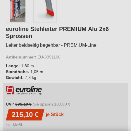
euroline Stehleiter PREMIUM Alu 2x6
Sprossen
Leiter beidseitig begehbar - PREMIUM-Line
Artikelnummer:
EU-3051106
Länge:
1,80 m
Standhöhe:
1,05 m
Gewicht:
7,3 kg
UVP
395,10 €
Sie sparen
180,00 €
215,10 €
je Stück
inkl. MwSt.