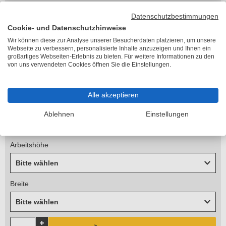
zzgl. 23,80 €
Versandkosten
Lieferzeit 6-10 Arbeitstage
Datenschutzbestimmungen
Cookie- und Datenschutzhinweise
Länge
Wir können diese zur Analyse unserer Besucherdaten platzieren, um unsere
Bitte wählen
Webseite zu verbessern, personalisierte Inhalte anzuzeigen und Ihnen ein
großartiges Webseiten-Erlebnis zu bieten. Für weitere Informationen zu den
von uns verwendeten Cookies öffnen Sie die Einstellungen.
Höhe
Bitte wählen
Alle akzeptieren
Standhöhe
Ablehnen
Einstellungen
Bitte wählen
Arbeitshöhe
Bitte wählen
Breite
Bitte wählen