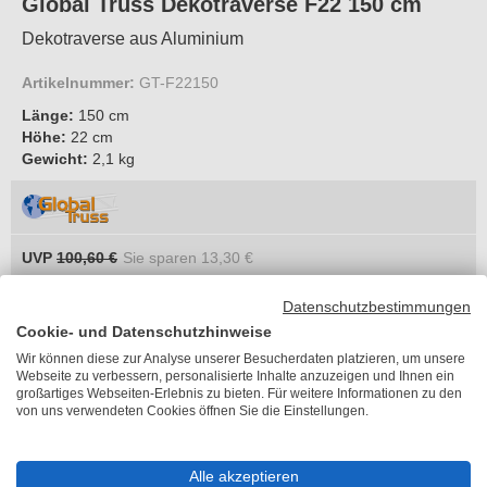
Global Truss Dekotraverse F22 150 cm
Dekotraverse aus Aluminium
Artikelnummer:
GT-F22150
Länge:
150 cm
Höhe:
22 cm
Gewicht:
2,1 kg
UVP
100,60 €
Sie sparen
13,30 €
87,30 €
je Stück
Datenschutzbestimmungen
inkl. MwSt.
Cookie- und Datenschutzhinweise
zzgl. 94,01 €
Versandkosten
Wir können diese zur Analyse unserer Besucherdaten platzieren, um unsere
Lieferzeit 4-6 Wochen
Webseite zu verbessern, personalisierte Inhalte anzuzeigen und Ihnen ein
großartiges Webseiten-Erlebnis zu bieten. Für weitere Informationen zu den
Länge
von uns verwendeten Cookies öffnen Sie die Einstellungen.
Bitte wählen
Alle akzeptieren