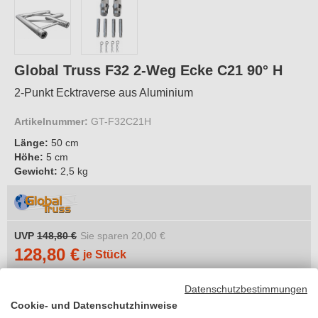
Global Truss F32 2-Weg Ecke C21 90° H
2-Punkt Ecktraverse aus Aluminium
Artikelnummer:
GT-F32C21H
Länge:
50 cm
Höhe:
5 cm
Gewicht:
2,5 kg
UVP
148,80 €
Sie sparen
20,00 €
128,80 €
je Stück
inkl. MwSt.
Datenschutzbestimmungen
zzgl. 8,21 €
Versandkosten
Cookie- und Datenschutzhinweise
Lieferzeit 4-6 Wochen