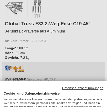
Global Truss F33 2-Weg Ecke C19 45°
3-Punkt Ecktraverse aus Aluminium
Artikelnummer:
GT-F33C19
Länge:
100 cm
Höhe:
29 cm
Gewicht:
7,2 kg
UVP
303,50 €
Sie sparen
40,70 €
262,80 €
je Stück
Datenschutzbestimmungen
inkl. MwSt.
Cookie- und Datenschutzhinweise
zzgl. 8,21 €
Versandkosten
Wir können diese zur Analyse unserer Besucherdaten platzieren, um unsere
Webseite zu verbessern, personalisierte Inhalte anzuzeigen und Ihnen ein
Lieferzeit 4-6 Wochen