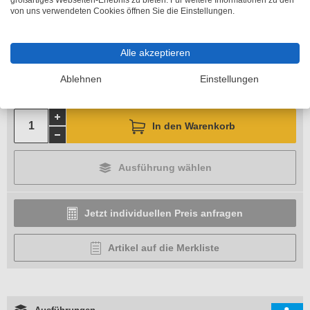
großartiges Webseiten-Erlebnis zu bieten. Für weitere Informationen zu den
Länge
von uns verwendeten Cookies öffnen Sie die Einstellungen.
Bitte wählen
Alle akzeptieren
Breite
Ablehnen
Einstellungen
Bitte wählen
In den Warenkorb
Ausführung wählen
Jetzt individuellen Preis anfragen
Artikel auf die Merkliste