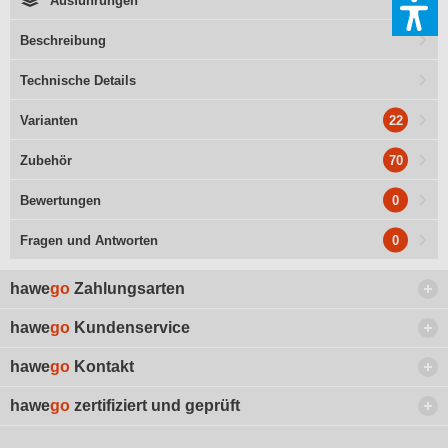
Ausführungen
Beschreibung
Technische Details
22
Varianten
70
Zubehör
0
Bewertungen
0
Fragen und Antworten
hawe
go
Zahlungsarten
hawe
go
Kundenservice
hawe
go
Kontakt
hawe
go
zertifiziert und geprüft