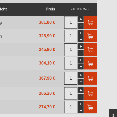
icht
Preis
inkl. 19% MwSt.
301,80 €
kg
328,90 €
kg
245,80 €
304,10 €
367,90 €
266,20 €
274,70 €