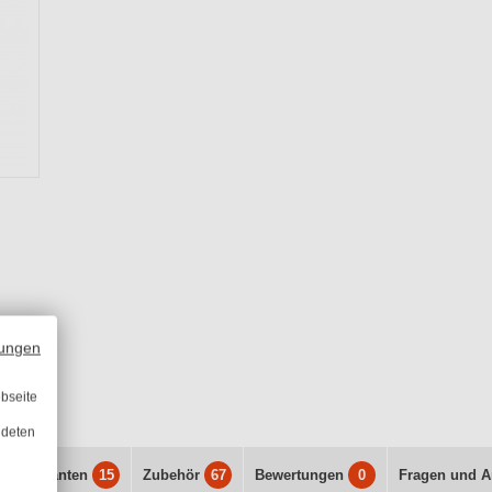
ungen
bseite
ndeten
s
Varianten
15
Zubehör
67
Bewertungen
0
Fragen und A