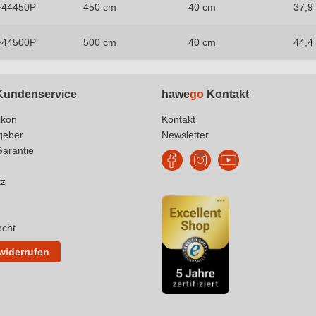
F44450P
450 cm
40 cm
37,9
F44500P
500 cm
40 cm
44,4
undenservice
hawe
go
Kontakt
ikon
Kontakt
geber
Newsletter
Garantie
tz
echt
 widerrufen