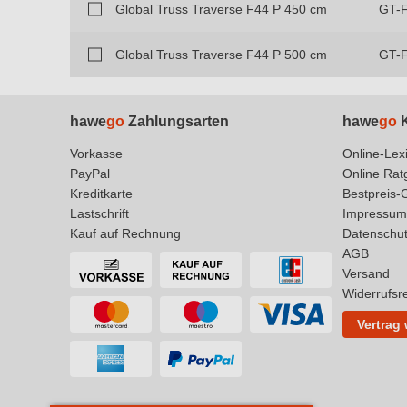
Global Truss Traverse F44 P 450 cm
GT-
Global Truss Traverse F44 P 500 cm
GT-
hawe
go
Zahlungsarten
hawe
go
K
Vorkasse
Online-Lex
PayPal
Online Rat
Kreditkarte
Bestpreis-
Lastschrift
Impressum
Kauf auf Rechnung
Datenschu
AGB
Versand
Widerrufsr
Vertrag