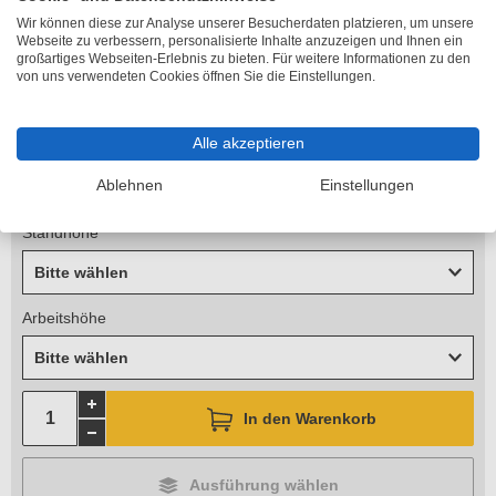
zzgl. 11,90 €
Versandkosten
Wir können diese zur Analyse unserer Besucherdaten platzieren, um unsere
Lieferzeit 2-5 Arbeitstage
Webseite zu verbessern, personalisierte Inhalte anzuzeigen und Ihnen ein
großartiges Webseiten-Erlebnis zu bieten. Für weitere Informationen zu den
Länge
von uns verwendeten Cookies öffnen Sie die Einstellungen.
Bitte wählen
Alle akzeptieren
Höhe
Ablehnen
Einstellungen
Bitte wählen
Standhöhe
Bitte wählen
Arbeitshöhe
Bitte wählen
In den Warenkorb
Ausführung wählen