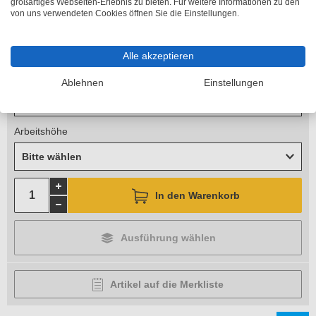
Lieferzeit 2-5 Arbeitstage
großartiges Webseiten-Erlebnis zu bieten. Für weitere Informationen zu den
von uns verwendeten Cookies öffnen Sie die Einstellungen.
Länge
Bitte wählen
Alle akzeptieren
Standhöhe
Ablehnen
Einstellungen
Bitte wählen
Arbeitshöhe
Bitte wählen
In den Warenkorb
Ausführung wählen
Artikel auf die Merkliste