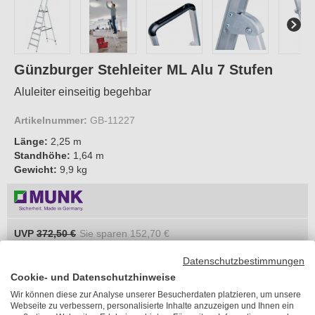
Günzburger Stehleiter ML Alu 7 Stufen
Aluleiter einseitig begehbar
Artikelnummer:
GB-11227
Länge:
2,25 m
Standhöhe:
1,64 m
Gewicht:
9,9 kg
UVP
372,50 €
Sie sparen
152,70 €
219,80 €
je Stück
Datenschutzbestimmungen
Cookie- und Datenschutzhinweise
inkl. MwSt.
Wir können diese zur Analyse unserer Besucherdaten platzieren, um unsere
zzgl. 11,90 €
Versandkosten
Webseite zu verbessern, personalisierte Inhalte anzuzeigen und Ihnen ein