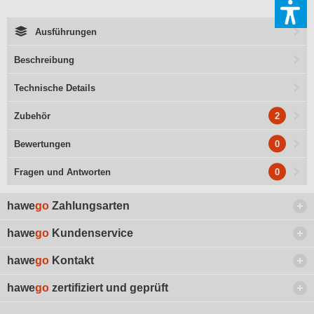
Ausführungen
Beschreibung
Technische Details
2
Zubehör
0
Bewertungen
0
Fragen und Antworten
hawe
go
Zahlungsarten
hawe
go
Kundenservice
hawe
go
Kontakt
hawe
go
zertifiziert und geprüft