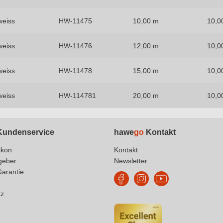
weiss
HW-11475
10,00 m
10,0
weiss
HW-11476
12,00 m
10,0
weiss
HW-11478
15,00 m
10,0
weiss
HW-114781
20,00 m
10,0
undenservice
hawe
go
Kontakt
ikon
Kontakt
geber
Newsletter
Garantie
tz