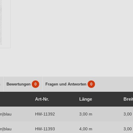
s
Bewertungen
0
Fragen und Antworten
0
Art-Nr.
Länge
Brei
n|blau
HW-11392
3,00 m
3,00
n|blau
HW-11393
4,00 m
3,00