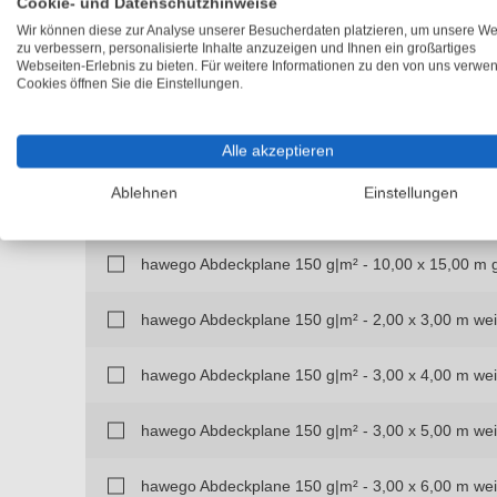
Cookie- und Datenschutzhinweise
Wir können diese zur Analyse unserer Besucherdaten platzieren, um unsere We
hawego Abdeckplane 150 g|m² - 8,00 x 10,00 m gr
zu verbessern, personalisierte Inhalte anzuzeigen und Ihnen ein großartiges
Webseiten-Erlebnis zu bieten. Für weitere Informationen zu den von uns verwe
Cookies öffnen Sie die Einstellungen.
hawego Abdeckplane 150 g|m² - 8,00 x 12,00 m gr
Alle akzeptieren
hawego Abdeckplane 150 g|m² - 10,00 x 10,00 m 
Ablehnen
Einstellungen
hawego Abdeckplane 150 g|m² - 10,00 x 12,00 m 
hawego Abdeckplane 150 g|m² - 10,00 x 15,00 m 
hawego Abdeckplane 150 g|m² - 2,00 x 3,00 m we
hawego Abdeckplane 150 g|m² - 3,00 x 4,00 m we
hawego Abdeckplane 150 g|m² - 3,00 x 5,00 m we
hawego Abdeckplane 150 g|m² - 3,00 x 6,00 m we