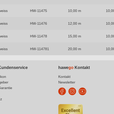
weiss
HW-11475
10,00 m
10,0
weiss
HW-11476
12,00 m
10,0
weiss
HW-11478
15,00 m
10,0
weiss
HW-114781
20,00 m
10,0
undenservice
hawe
go
Kontakt
ikon
Kontakt
geber
Newsletter
Garantie
tz