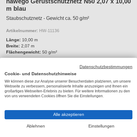
hawego Gerüstschutznetz N50 2,07 x 10,00
m blau
Staubschutznetz - Gewicht ca. 50 g/m²
Artikelnummer:
HW-11136
Länge:
10,00 m
Breite:
2,07 m
Flächengewicht:
50 g/m²
Datenschutzbestimmungen
Cookie- und Datenschutzhinweise
14,90 €
je Stück
Wir können diese zur Analyse unserer Besucherdaten platzieren, um unsere
Webseite zu verbessern, personalisierte Inhalte anzuzeigen und Ihnen ein
inkl. MwSt.
großartiges Webseiten-Erlebnis zu bieten. Für weitere Informationen zu den
von uns verwendeten Cookies öffnen Sie die Einstellungen.
zzgl. 11,90 €
Versandkosten
Lieferzeit 6-10 Arbeitstage
Größe
Alle akzeptieren
Bitte wählen
Ablehnen
Einstellungen