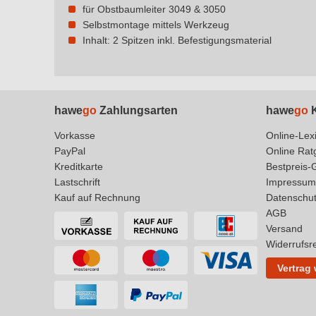
für Obstbaumleiter 3049 & 3050
Selbstmontage mittels Werkzeug
Inhalt: 2 Spitzen inkl. Befestigungsmaterial
hawe
go
Zahlungsarten
hawe
go
K
Vorkasse
Online-Lex
PayPal
Online Rat
Kreditkarte
Bestpreis-
Lastschrift
Impressum
Kauf auf Rechnung
Datenschu
AGB
Versand
Widerrufsr
Vertrag