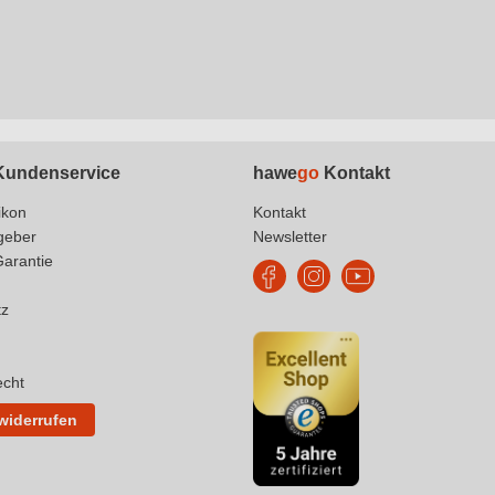
undenservice
hawe
go
Kontakt
ikon
Kontakt
geber
Newsletter
Garantie
tz
echt
 widerrufen