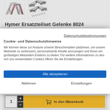
Hymer Ersatzteilset Gelenke 8024
für Stufenstehleiter 8024
Datenschutzbestimmungen
Cookie- und Datenschutzhinweise
Artikelnummer:
HY-0053864
Wir können diese zur Analyse unserer Besucherdaten platzieren, um unsere
Gewicht:
0,7 kg
Webseite zu verbessern, personalisierte Inhalte anzuzeigen und Ihnen ein
großartiges Webseiten-Erlebnis zu bieten. Für weitere Informationen zu den
von uns verwendeten Cookies öffnen Sie die Einstellungen.
79,70 €
je Set
Alle akzeptieren
inkl. MwSt.
Ablehnen
Einstellungen
zzgl. 11,90 €
Versandkosten
Lieferzeit 11-15 Arbeitstage
In den Warenkorb