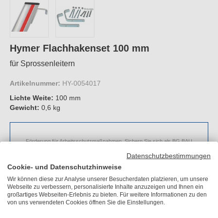
Hymer Flachhakenset 100 mm
für Sprossenleitern
Artikelnummer:
HY-0054017
Lichte Weite:
100 mm
Gewicht:
0,6 kg
Förderung für Arbeitsschutzmaßnahmen. Sichern Sie sich als BG BAU
Mitglied bei dem Kauf eines "Hymer Flachhakenset 100 mm" eine
Datenschutzbestimmungen
Arbeitsschutzprämie in Höhe von bis zu 50%.
Cookie- und Datenschutzhinweise
Jetzt Arbeitsschutzprämie beantragen
Wir können diese zur Analyse unserer Besucherdaten platzieren, um unsere
Webseite zu verbessern, personalisierte Inhalte anzuzeigen und Ihnen ein
großartiges Webseiten-Erlebnis zu bieten. Für weitere Informationen zu den
von uns verwendeten Cookies öffnen Sie die Einstellungen.
UVP
73,80 €
Sie sparen
14,80 €