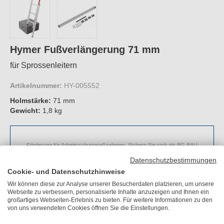
Hymer Fußverlängerung 71 mm
für Sprossenleitern
Artikelnummer:
HY-005552
Holmstärke:
71 mm
Gewicht:
1,8 kg
Förderung für Arbeitsschutzmaßnahmen. Sichern Sie sich als BG BAU
Mitglied bei dem Kauf eines "Hymer Fußverlängerung 71 mm" eine
Datenschutzbestimmungen
Arbeitsschutzprämie in Höhe von bis zu 50%.
Cookie- und Datenschutzhinweise
Jetzt Arbeitsschutzprämie beantragen
Wir können diese zur Analyse unserer Besucherdaten platzieren, um unsere
Webseite zu verbessern, personalisierte Inhalte anzuzeigen und Ihnen ein
großartiges Webseiten-Erlebnis zu bieten. Für weitere Informationen zu den
von uns verwendeten Cookies öffnen Sie die Einstellungen.
UVP
101,20 €
Sie sparen
20,30 €