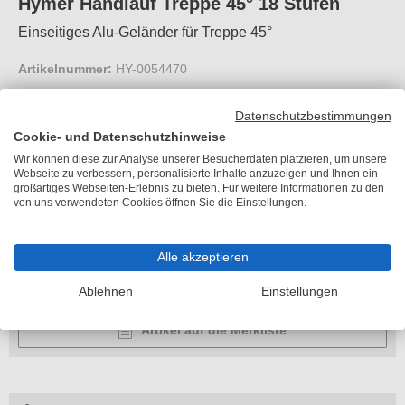
Hymer Handlauf Treppe 45° 18 Stufen
Einseitiges Alu-Geländer für Treppe 45°
Artikelnummer:
HY-0054470
Geländerhöhe:
1100 mm
Datenschutzbestimmungen
Cookie- und Datenschutzhinweise
Wir können diese zur Analyse unserer Besucherdaten platzieren, um unsere
Preis auf Anfrage
Webseite zu verbessern, personalisierte Inhalte anzuzeigen und Ihnen ein
großartiges Webseiten-Erlebnis zu bieten. Für weitere Informationen zu den
von uns verwendeten Cookies öffnen Sie die Einstellungen.
kostenloser
Versand
Lieferzeit 11-15 Arbeitstage
Alle akzeptieren
Ausführung wählen
Ablehnen
Einstellungen
Artikel auf die Merkliste