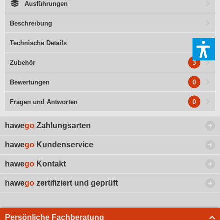
Ausführungen
Beschreibung
Technische Details
3
Zubehör
0
Bewertungen
0
Fragen und Antworten
hawe
go
Zahlungsarten
hawe
go
Kundenservice
hawe
go
Kontakt
hawe
go
zertifiziert und geprüft
Persönliche Fachberatung