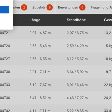
s
Varianten
1
Zubehör
9
Bewertungen
0
Fragen und A
Nr.
Länge
Standhöhe
Gew
404721
2,07 - 4,87 m
2,07 / 3,75 m
13,2
404724
2,35 - 5,43 m
2,59 / 4,29 m
15 k
404727
2,63 - 6,55 m
3,12 / 5,37 m
18 k
404730
2,91 - 7,11 m
3,64 / 5,92 m
19,7
404733
3,19 - 7,67 m
3,91 / 6,46 m
22 k
404736
3,47 - 8,51 m
4,43 / 7,27 m
24,2
404742
4,11 - 9,71 m
5,22 / 8,35 m
33,4