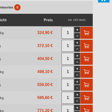
ntworten
0
icht
Preis
inkl. 19% MwSt.
324,90 €
 kg
372,10 €
g
404,50 €
g
498,10 €
 kg
550,00 €
g
595,60 €
 kg
771,20 €
 kg