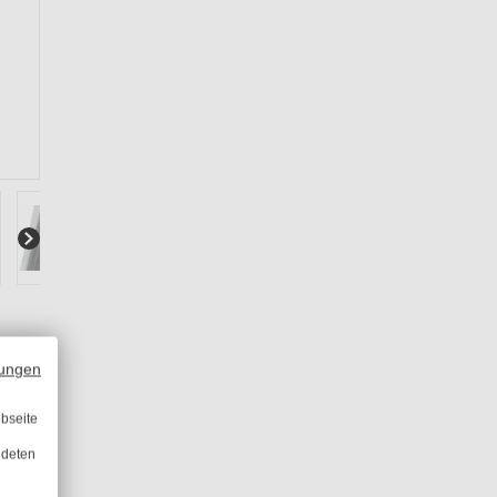
ungen
bseite
ndeten