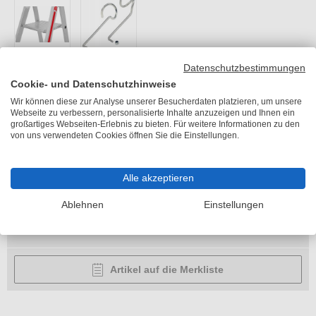
Hymer Reparaturset Brückenheber
Datenschutzbestimmungen
Cookie- und Datenschutzhinweise
für Stufenstehleitern 4026+6026
Wir können diese zur Analyse unserer Besucherdaten platzieren, um unsere
Webseite zu verbessern, personalisierte Inhalte anzuzeigen und Ihnen ein
Artikelnummer:
HY-0053991
großartiges Webseiten-Erlebnis zu bieten. Für weitere Informationen zu den
von uns verwendeten Cookies öffnen Sie die Einstellungen.
Gewicht:
0,5 kg
Alle akzeptieren
Preis auf Anfrage
Ablehnen
Einstellungen
Lieferzeit 11-15 Arbeitstage
Artikel auf die Merkliste