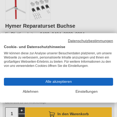
Hymer Reparaturset Buchse
für Plattformleitern 8483+8484+8083+8084
Datenschutzbestimmungen
Artikelnummer:
HY-0053988
Cookie- und Datenschutzhinweise
Gewicht:
0,3 kg
Wir können diese zur Analyse unserer Besucherdaten platzieren, um unsere
Webseite zu verbessern, personalisierte Inhalte anzuzeigen und Ihnen ein
großartiges Webseiten-Erlebnis zu bieten. Für weitere Informationen zu den
von uns verwendeten Cookies öffnen Sie die Einstellungen.
UVP
42,30 €
Sie sparen
0,10 €
42,20 €
Alle akzeptieren
je Set
inkl. MwSt.
Ablehnen
Einstellungen
zzgl. 11,90 €
Versandkosten
Lieferzeit 11-15 Arbeitstage
In den Warenkorb