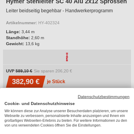
Hymer Stehleiter SC 40 Alu 2x12 Sprossen
Leiter beidseitig begehbar - Handwerkerprogramm
Artikelnummer:
HY-402324
Länge:
3,44 m
Standhöhe:
2,60 m
Gewicht:
13,6 kg
UVP
589,10 €
Sie sparen
206,20 €
382,90 €
je Stück
inkl. MwSt.
Datenschutzbestimmungen
zzgl. 53,55 €
Versandkosten
Cookie- und Datenschutzhinweise
Lieferzeit 6-10 Arbeitstage
Wir können diese zur Analyse unserer Besucherdaten platzieren, um unsere
Länge
Webseite zu verbessern, personalisierte Inhalte anzuzeigen und Ihnen ein
großartiges Webseiten-Erlebnis zu bieten. Für weitere Informationen zu den
von uns verwendeten Cookies öffnen Sie die Einstellungen.
Bitte wählen