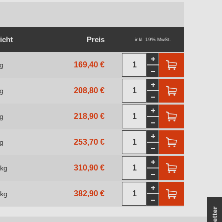
icht
Preis
inkl. 19% MwSt.
169,40 €
kg
208,80 €
kg
218,90 €
kg
253,70 €
kg
310,90 €
 kg
382,90 €
 kg