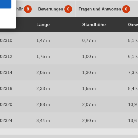
s
Zubehör
8
Bewertungen
0
Fragen und Antworten
0
Nr.
Länge
Standhöhe
Gew
402310
1,47 m
0,77 m
5,1 
402312
1,75 m
1,00 m
6,1 
402314
2,05 m
1,30 m
7,3 
402316
2,33 m
1,55 m
8,4 
402320
2,88 m
2,07 m
10,9
402324
3,44 m
2,60 m
13,6