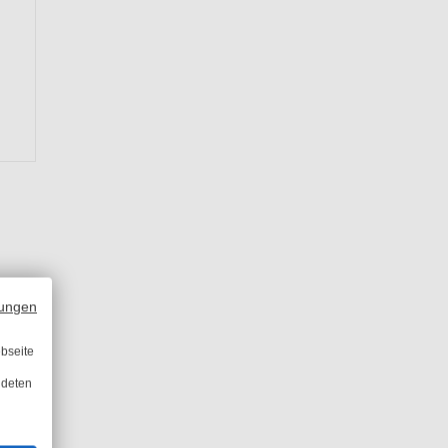
ungen
bseite
ndeten