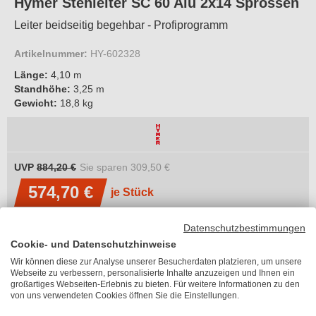
Hymer Stehleiter SC 60 Alu 2x14 Sprossen
Leiter beidseitig begehbar - Profiprogramm
Artikelnummer:
HY-602328
Länge:
4,10 m
Standhöhe:
3,25 m
Gewicht:
18,8 kg
UVP
884,20 €
Sie sparen
309,50 €
574,70 €
je Stück
inkl. MwSt.
Datenschutzbestimmungen
zzgl. 53,55 €
Versandkosten
Cookie- und Datenschutzhinweise
Lieferzeit 6-10 Arbeitstage
Wir können diese zur Analyse unserer Besucherdaten platzieren, um unsere
Länge
Webseite zu verbessern, personalisierte Inhalte anzuzeigen und Ihnen ein
großartiges Webseiten-Erlebnis zu bieten. Für weitere Informationen zu den
von uns verwendeten Cookies öffnen Sie die Einstellungen.
Bitte wählen