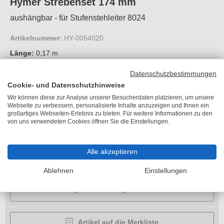
Hymer Strebenset 174 mm
aushängbar - für Stufenstehleiter 8024
Artikelnummer:
HY-0054020
Länge:
0,17 m
Gewicht:
0,3 kg
Datenschutzbestimmungen
Cookie- und Datenschutzhinweise
Wir können diese zur Analyse unserer Besucherdaten platzieren, um unsere
Preis auf Anfrage
Webseite zu verbessern, personalisierte Inhalte anzuzeigen und Ihnen ein
großartiges Webseiten-Erlebnis zu bieten. Für weitere Informationen zu den
von uns verwendeten Cookies öffnen Sie die Einstellungen.
Lieferzeit 6-10 Arbeitstage
Länge
Alle akzeptieren
Bitte wählen
Ablehnen
Einstellungen
Ausführung wählen
Artikel auf die Merkliste