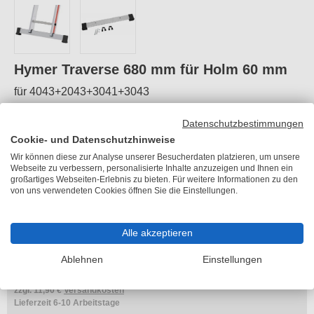
Hymer Traverse 680 mm für Holm 60 mm
für 4043+2043+3041+3043
Artikelnummer:
HY-0053476
Datenschutzbestimmungen
Cookie- und Datenschutzhinweise
Länge:
0,68 m
Holmstärke:
60 mm
Wir können diese zur Analyse unserer Besucherdaten platzieren, um unsere
Webseite zu verbessern, personalisierte Inhalte anzuzeigen und Ihnen ein
Gewicht:
0,9 kg
großartiges Webseiten-Erlebnis zu bieten. Für weitere Informationen zu den
von uns verwendeten Cookies öffnen Sie die Einstellungen.
UVP
125,00 €
Sie sparen
25,00 €
Alle akzeptieren
100,00 €
je Stück
Ablehnen
Einstellungen
inkl. MwSt.
zzgl. 11,90 €
Versandkosten
Lieferzeit 6-10 Arbeitstage